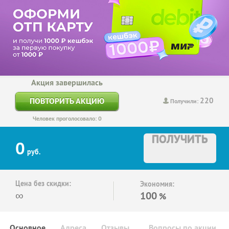
Акция завершилась
220
ПОВТОРИТЬ АКЦИЮ
Получили:
Человек проголосовало: 0
ПОЛУЧИТЬ
0
руб.
Цена без скидки:
Экономия:
∞
100
%
Основное
Адреса
Отзывы
Вопросы по акции