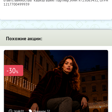
ответственностью "Кванза Баинг Партнер",
ИНН 9725063452
, ОГРН
1217700499939
Похожие акции:
-30
%
14:44:00
Получили:
32