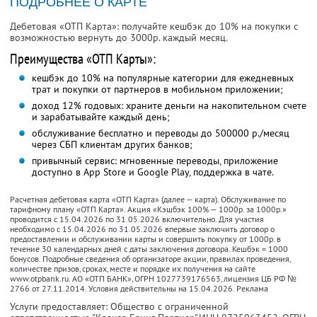
ПОДРОБНЕЕ О КАРТЕ
Дебетовая «ОТП Карта»: получайте кешбэк до 10% на покупки с
возможностью вернуть до 3000р. каждый месяц.
Преимущества «ОТП Карты»:
кешбэк до 10% на популярные категории для ежедневных
трат и покупки от партнеров в мобильном приложении;
доход 12% годовых: храните деньги на накопительном счете
и зарабатывайте каждый день;
обслуживание бесплатно и переводы до 500000 р./месяц
через СБП клиентам других банков;
привычный сервис: мгновенные переводы, приложение
доступно в App Store и Google Play, поддержка в чате.
Расчетная дебетовая карта «ОТП Карта» (далее — карта). Обслуживание по
тарифному плану «ОТП Карта». Акция «Кэшбэк 100% — 1000р. за 1000р.»
проводится с 15.04.2026 по 31.05.2026 включительно. Для участия
необходимо с 15.04.2026 по 31.05.2026 впервые заключить договор о
предоставлении и обслуживании карты и совершить покупку от 1000р. в
течение 30 календарных дней с даты заключения договора. Кешбэк = 1000
бонусов. Подробные сведения об организаторе акции, правилах проведения,
количестве призов, сроках, месте и порядке их получения на сайте
www.otpbank.ru. АО «ОТП БАНК», ОГРН 1027739176563, лицензия ЦБ РФ №
2766 от 27.11.2014. Условия действительны на 15.04.2026. Реклама
Услуги предоставляет: Общество с ограниченной