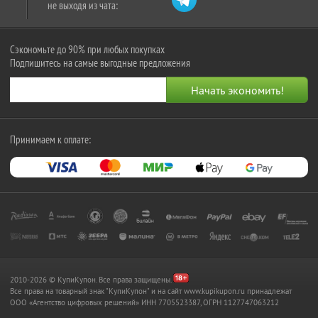
не выходя из чата:
Сэкономьте до 90% при любых покупках
Подпишитесь на самые выгодные предложения
Принимаем к оплате:
2010-2026 © КупиКупон. Все права защищены.
Все права на товарный знак "КупиКупон" и на сайт www.kupikupon.ru принадлежат
OOO «Агентство цифровых решений» ИНН 7705523387, ОГРН 1127747063212