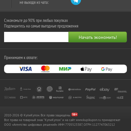
не выходя из чата:
Сэкономьте до 90% при любых покупках
Подпишитесь на самые выгодные предложения
Принимаем к оплате:
2010-2026 © КупиКупон. Все права защищены.
Все права на товарный знак "КупиКупон" и на сайт www.kupikupon.ru принадлежат
OOO «Агентство цифровых решений» ИНН 7705523387, ОГРН 1127747063212