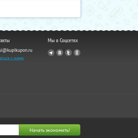
такты
Мы в Соцсетях
si@kupikupon.ru
аться с нами