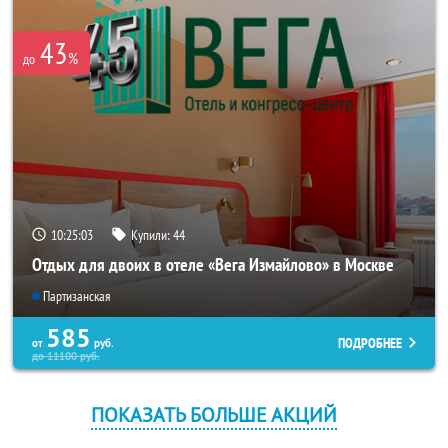
43
%
до
10:25:03
Купили:
44
Отдых для двоих в отеле «Вега Измайлово» в Москве
Партизанская
585
ПОДРОБНЕЕ
от
руб.
до
11100
руб.
ПОКАЗАТЬ БОЛЬШЕ АКЦИЙ