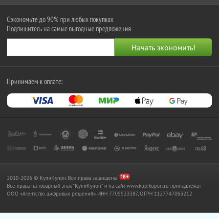
Сэкономьте до 90% при любых покупках
Подпишитесь на самые выгодные предложения
Принимаем к оплате:
2010-2026 © КупиКупон. Все права защищены.
Все права на товарный знак "КупиКупон" и на сайт www.kupikupon.ru принадлежат
OOO «Агентство цифровых решений» ИНН 7705523387, ОГРН 1127747063212