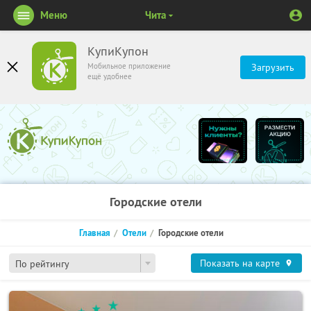
Меню
Чита
КупиКупон
Мобильное приложение
Загрузить
ещё удобнее
Городские отели
Главная
Отели
Городские отели
Показать на карте
По рейтингу