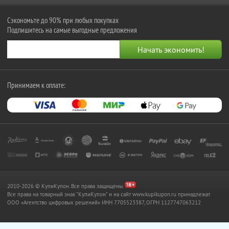
Сэкономьте до 90% при любых покупках
Подпишитесь на самые выгодные предложения
Принимаем к оплате:
2010-2026 © КупиКупон. Все права защищены.
Все права на товарный знак "КупиКупон" и на сайт www.kupikupon.ru принадлежат
OOO «Агентство цифровых решений» ИНН 7705523387, ОГРН 1127747063212