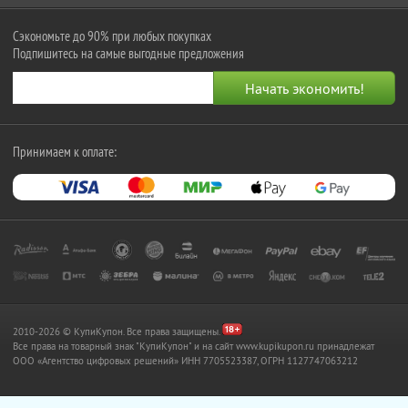
Сэкономьте до 90% при любых покупках
Подпишитесь на самые выгодные предложения
Принимаем к оплате:
2010-2026 © КупиКупон. Все права защищены.
Все права на товарный знак "КупиКупон" и на сайт www.kupikupon.ru принадлежат
OOO «Агентство цифровых решений» ИНН 7705523387, ОГРН 1127747063212