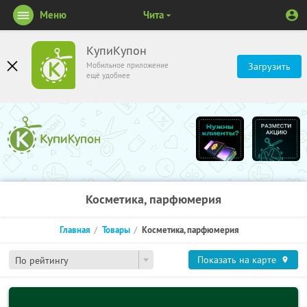
Меню
Чита
КупиКупон
Мобильное приложение
Загрузить
ещё удобнее
Косметика, парфюмерия
Главная
Товары
Косметика, парфюмерия
Показать на карте
По рейтингу