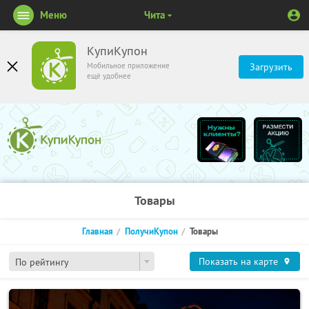
Меню
Чита
КупиКупон
Мобильное приложение
Загрузить
ещё удобнее
Товары
Главная
ПолучиКупон
Товары
Показать на карте
По рейтингу