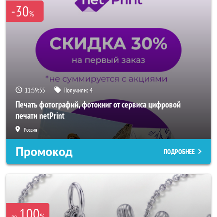
-30
%
11:59:53
Получили:
4
Печать фотографий, фотокниг от сервиса цифровой
печати netPrint
Россия
Промокод
ПОДРОБНЕЕ
100
%
до