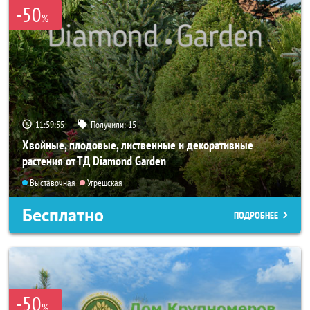
-50
%
11:59:53
Получили:
15
Хвойные, плодовые, лиственные и декоративные
растения от ТД Diamond Garden
Выставочная
Угрешская
Бесплатно
ПОДРОБНЕЕ
-50
%