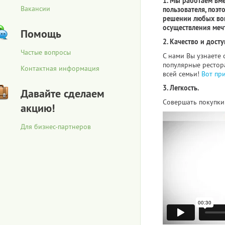
1. Мы работаем вм
Вакансии
пользователя, поэт
решении любых воп
осуществления меч
Помощь
2. Качество и досту
Частые вопросы
С нами Вы узнаете 
популярные рестора
Контактная информация
всей семьи!
Вот пр
3. Легкость.
Давайте сделаем
Совершать покупки 
акцию!
Для бизнес-партнеров