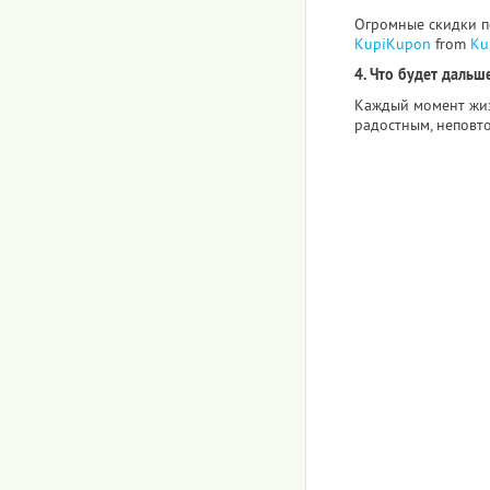
Огромные скидки по
KupiKupon
from
Ku
4. Что будет дальше
Каждый момент жиз
радостным, неповт