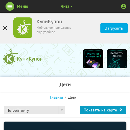
Меню
Чита
КупиКупон
Мобильное приложение
Загрузить
ещё удобнее
Дети
Главная
Дети
Показать на карте
По рейтингу