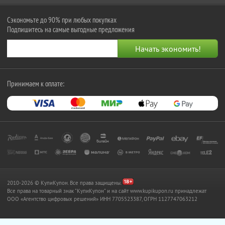
Сэкономьте до 90% при любых покупках
Подпишитесь на самые выгодные предложения
Принимаем к оплате:
2010-2026 © КупиКупон. Все права защищены.
Все права на товарный знак "КупиКупон" и на сайт www.kupikupon.ru принадлежат
OOO «Агентство цифровых решений» ИНН 7705523387, ОГРН 1127747063212