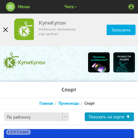
Меню
Чита
КупиКупон
Мобильное приложение
Загрузить
ещё удобнее
Спорт
Главная
Промокоды
Спорт
Показать на карте
По рейтингу