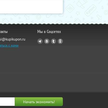
такты
Мы в Соцсетях
si@kupikupon.ru
аться с нами