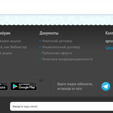
тнёрам
Документы
Кон
елаем акцию!
Агентский договор
spro
е, как Вебмастер
Лицензионный договор
Связ
е акции
Публичная оферта
Политика конфиденциальности
Ищите скидки поблизости,
не выходя из чата: