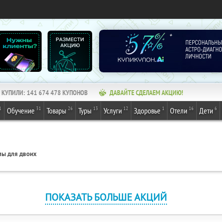
КУПИЛИ:
141 674 478
КУПОНОВ
ДАВАЙТЕ СДЕЛАЕМ АКЦИЮ!
1
31
26
13
12
1
16
6
Обучение
Товары
Туры
Услуги
Здоровье
Отели
Дети
ы для двоих
ПОКАЗАТЬ БОЛЬШЕ АКЦИЙ