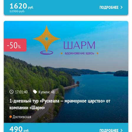
1620
ПОДРОБНЕЕ
руб.
12900
руб.
-50
%
17:01:40
Купили:
48
1-дневный тур «Рускеала — мраморное царство» от
компании «Шарм»
Достоевская
490
ПОДРОБНЕЕ
руб.