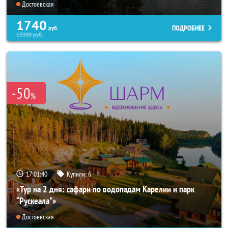
Достоевская
1740
ПОДРОБНЕЕ
руб.
13900
руб.
-50
%
17:01:40
Купили:
6
«Тур на 2 дня: сафари по водопадам Карелии и парк
“Рускеала"»
Достоевская