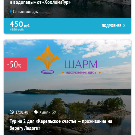
и водопады» от «ХохломаТур»
Сенная площадь
450
ПОДРОБНЕЕ
руб.
4550
руб.
-50
%
17:01:40
Купили:
39
Тур на 2 дня «Карельское счастье — проживание на
берегу Ладоги»