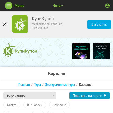
Меню
Чита
КупиКупон
Мобильное приложение
Загрузить
ещё удобнее
Карелия
Главная
Туры
Экскурсионные туры
Карелия
Показать на карте
По рейтингу
Кавказ
Юг России
Зауралье