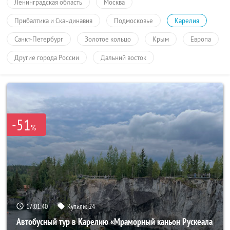
Ленинградская область
Москва
Прибалтика и Скандинавия
Подмосковье
Карелия
Санкт-Петербург
Золотое кольцо
Крым
Европа
Другие города России
Дальний восток
-51
%
17:01:40
Купили:
24
Автобусный тур в Карелию «Мраморный каньон Рускеала