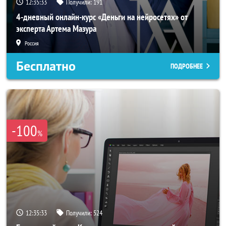
12:35:31
Получили:
191
4-дневный онлайн-курс «Деньги на нейросетях» от
эксперта Артема Мазура
Россия
Бесплатно
ПОДРОБНЕЕ
-100
%
12:35:31
Получили:
524