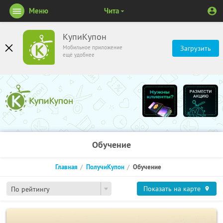
Меню
Чита
КупиКупон
Мобильное приложение
Загрузить
ещё удобнее
Обучение
Главная
ПолучиКупон
Обучение
Показать на карте
По рейтингу