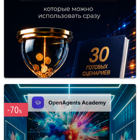
-70
%