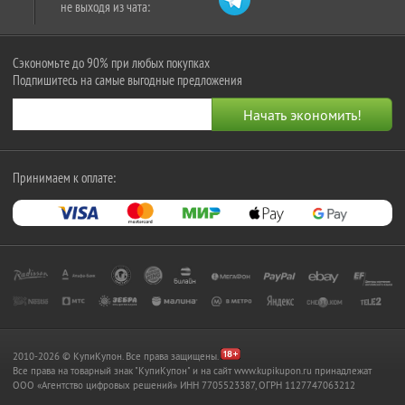
не выходя из чата:
Сэкономьте до 90% при любых покупках
Подпишитесь на самые выгодные предложения
Принимаем к оплате:
2010-2026 © КупиКупон. Все права защищены.
Все права на товарный знак "КупиКупон" и на сайт www.kupikupon.ru принадлежат
OOO «Агентство цифровых решений» ИНН 7705523387, ОГРН 1127747063212