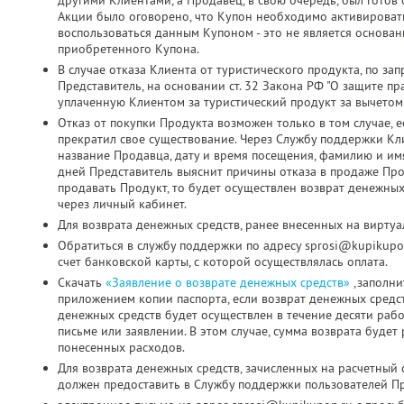
другими Клиентами, а Продавец, в свою очередь, был готов о
Акции было оговорено, что Купон необходимо активировать д
воспользоваться данным Купоном - это не является основа
приобретенного Купона.
В случае отказа Клиента от туристического продукта, по з
Представитель, на основании ст. 32 Закона РФ "О защите пр
уплаченную Клиентом за туристический продукт за вычетом
Отказ от покупки Продукта возможен только в том случае, 
прекратил свое существование. Через Службу поддержки Кл
название Продавца, дату и время посещения, фамилию и имя
дней Представитель выяснит причины отказа в продаже Про
продавать Продукт, то будет осуществлен возврат денежных
через личный кабинет.
Для возврата денежных средств, ранее внесенных на виртуа
Обратиться в службу поддержки по адресу sprosi@kupikupo
счет банковской карты, с которой осуществлялась оплата.
Скачать
«Заявление о возврате денежных средств»
,заполни
приложением копии паспорта, если возврат денежных средс
денежных средств будет осуществлен в течение десяти раб
письме или заявлении. В этом случае, сумма возврата будет
понесенных расходов.
Для возврата денежных средств, зачисленных на расчетный 
должен предоставить в Службу поддержки пользователей Пр