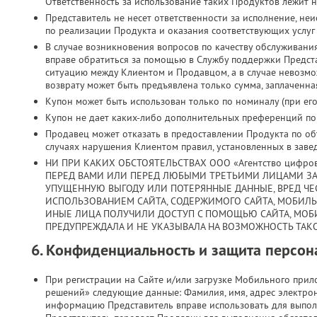
Ответственность за использование таких Продуктов лежит н
Представитель не несет ответственности за исполнение, н
по реализации Продукта и оказания соответствующих услуг
В случае возникновения вопросов по качеству обслуживани
вправе обратиться за помощью в Службу поддержки Предст
ситуацию между Клиентом и Продавцом, а в случае невозмо
возврату может быть предъявлена только сумма, заплаченная
Купон может быть использован только по номиналу (при его 
Купон не дает каких-либо дополнительных преференций по з
Продавец может отказать в предоставлении Продукта по объ
случаях нарушения Клиентом правил, установленных в заве
НИ ПРИ КАКИХ ОБСТОЯТЕЛЬСТВАХ ООО «Агентство цифро
ПЕРЕД ВАМИ ИЛИ ПЕРЕД ЛЮБЫМИ ТРЕТЬИМИ ЛИЦАМИ ЗА
УПУЩЕННУЮ ВЫГОДУ ИЛИ ПОТЕРЯННЫЕ ДАННЫЕ, ВРЕД ЧЕС
ИСПОЛЬЗОВАНИЕМ САЙТА, СОДЕРЖИМОГО САЙТА, МОБИЛ
ИНЫЕ ЛИЦА ПОЛУЧИЛИ ДОСТУП С ПОМОЩЬЮ САЙТА, МОБ
ПРЕДУПРЕЖДАЛА И НЕ УКАЗЫВАЛА НА ВОЗМОЖНОСТЬ ТАКО
6. Конфиденциальность и защита персо
При регистрации на Сайте и/или загрузке Мобильного при
решений» следующие данные: Фамилия, имя, адрес электрон
информацию Представитель вправе использовать для выпол