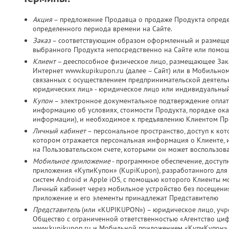
Акция
– предложение Продавца о продаже Продукта определ
определенного периода времени на Сайте.
Заказ
– соответствующим образом оформленный и размещен
выбранного Продукта непосредственно на Сайте или помо
Клиент
– дееспособное физическое лицо, размещающее Зака
Интернет www.kupikupon.ru (далее – Сайт) или в Мобильно
связанных с осуществлением предпринимательской деятельно
юридических лиц» - юридическое лицо или индивидуальный
Купон
– электронное документальное подтверждение оплат
информацию об условиях, стоимости Продукта, порядке оказ
информации), и необходимое к предъявлению Клиентом Пр
Личный кабинет
– персональное пространство, доступ к ко
котором отражается персональная информация о Клиенте, и
на Пользовательском счете, которыми он может воспользов
Мобильное приложение
- программное обеспечение, досту
приложения «КупиКупон» (KupiKupon), разработанного дл
систем Android и Apple iOS, с помощью которого Клиенты м
Личный кабинет через мобильное устройство без посещения
приложение и его элементы принадлежат Представителю
Представитель
(или «KUPIKUPON») – юридическое лицо, учр
Общество с ограниченной ответственностью «Агентство ц
www.kupikupon.ru и Мобильной приложением «КупиКупон»