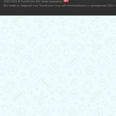
2010-2026 © КупиКупон. Все права защищены.
Все права на товарный знак "КупиКупон" и на сайт www.kupikupon.ru принадлежат OO