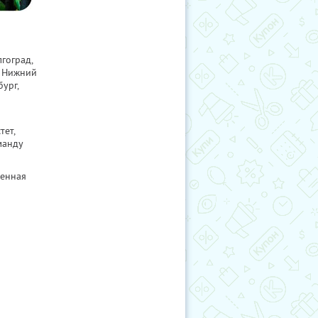
гоград,
, Нижний
ург,
ет,
манду
ненная