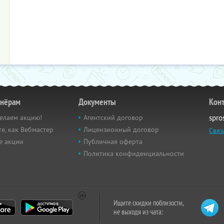
тнёрам
Документы
Кон
елаем акцию!
Агентский договор
spro
е, как Вебмастер
Лицензионный договор
Связ
е акции
Публичная оферта
Политика конфиденциальности
Ищите скидки поблизости,
не выходя из чата: