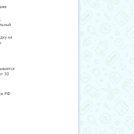
даже
,
ельный
идку на
о
ывается
от 30
ом РФ