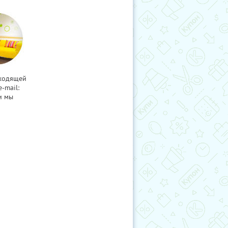
дходящей
-mail:
и мы