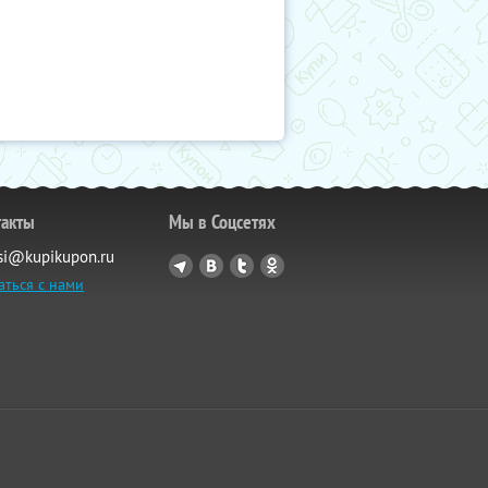
такты
Мы в Соцсетях
si@kupikupon.ru
аться с нами