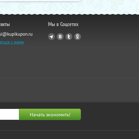
такты
Мы в Соцсетях
si@kupikupon.ru
аться с нами