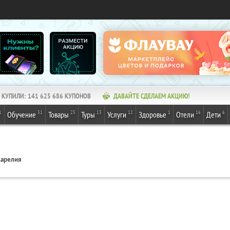
КУПИЛИ:
141 625 686
КУПОНОВ
ДАВАЙТЕ СДЕЛАЕМ АКЦИЮ!
1
31
25
13
12
1
16
6
Обучение
Товары
Туры
Услуги
Здоровье
Отели
Дети
арелия