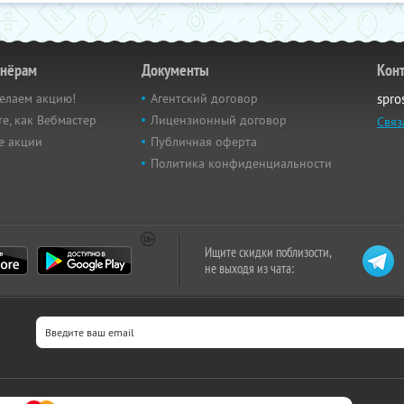
тнёрам
Документы
Кон
елаем акцию!
Агентский договор
spro
е, как Вебмастер
Лицензионный договор
Связ
е акции
Публичная оферта
Политика конфиденциальности
Ищите скидки поблизости,
не выходя из чата: