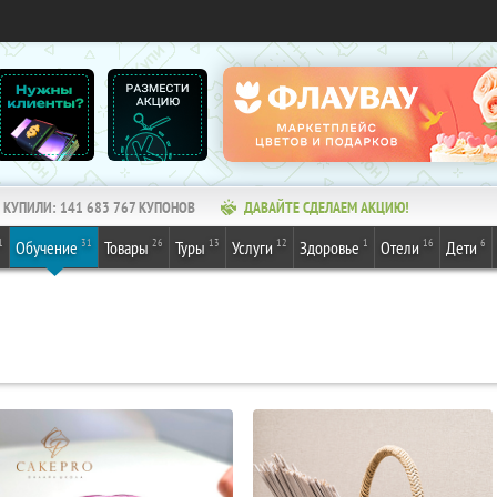
КУПИЛИ:
141 683 767
КУПОНОВ
ДАВАЙТЕ СДЕЛАЕМ АКЦИЮ!
1
31
26
13
12
1
16
6
Обучение
Товары
Туры
Услуги
Здоровье
Отели
Дети