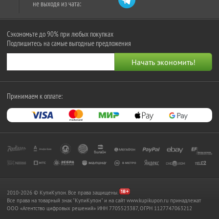
не выходя из чата:
Сэкономьте до 90% при любых покупках
Подпишитесь на самые выгодные предложения
Принимаем к оплате:
2010-2026 © КупиКупон. Все права защищены.
Все права на товарный знак "КупиКупон" и на сайт www.kupikupon.ru принадлежат
OOO «Агентство цифровых решений» ИНН 7705523387, ОГРН 1127747063212