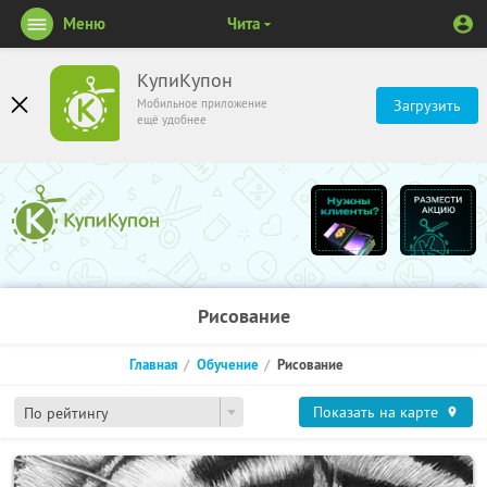
Меню
Чита
КупиКупон
Мобильное приложение
Загрузить
ещё удобнее
Рисование
Главная
Обучение
Рисование
Показать на карте
По рейтингу