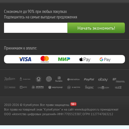
Сэкономьте до 90% при любых покупках
Подпишитесь на самые выгодные предложения
Принимаем к оплате:
2010-2026 © КупиКупон. Все права защищены.
Все права на товарный знак "КупиКупон" и на сайт www.kupikupon.ru принадлежат
OOO «Агентство цифровых решений» ИНН 7705523387, ОГРН 1127747063212