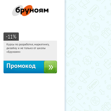
-11
%
Курсы по разработке, маркетингу,
15:02:38
Получи первым!
дизайну и не только от школы
Россия
«Бруноям»
Промокод