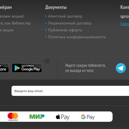
тнёрам
Документы
Кон
елаем акцию!
Агентский договор
spro
е, как Вебмастер
Лицензионный договор
Связ
е акции
Публичная оферта
Политика конфиденциальности
Ищите скидки поблизости,
не выходя из чата: