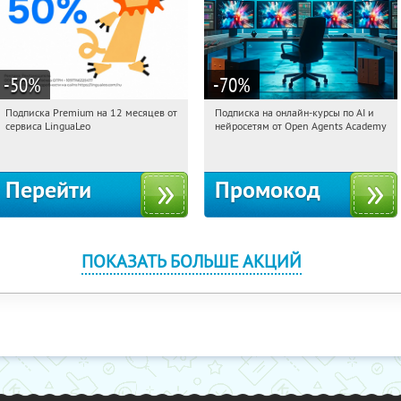
-50
%
-70
%
Подписка Premium на 12 месяцев от
Подписка на онлайн-курсы по AI и
15:02:38
Получи первым!
15:02:38
Получили:
18
сервиса LinguaLeo
нейросетям от Open Agents Academy
Россия
Россия
Перейти
Промокод
ПОКАЗАТЬ БОЛЬШЕ АКЦИЙ