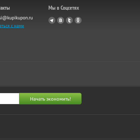
такты
Мы в Соцсетях
si@kupikupon.ru
аться с нами