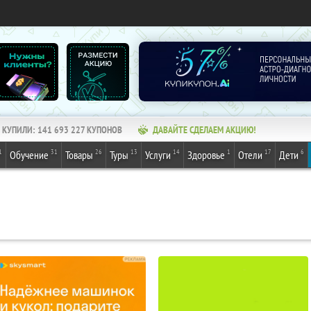
КУПИЛИ:
141 693 227
КУПОНОВ
ДАВАЙТЕ СДЕЛАЕМ АКЦИЮ!
1
31
26
13
14
1
17
6
Обучение
Товары
Туры
Услуги
Здоровье
Отели
Дети