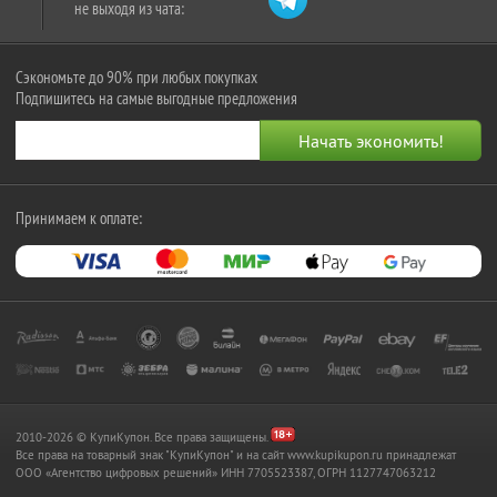
не выходя из чата:
Сэкономьте до 90% при любых покупках
Подпишитесь на самые выгодные предложения
Принимаем к оплате:
2010-2026 © КупиКупон. Все права защищены.
Все права на товарный знак "КупиКупон" и на сайт www.kupikupon.ru принадлежат
OOO «Агентство цифровых решений» ИНН 7705523387, ОГРН 1127747063212