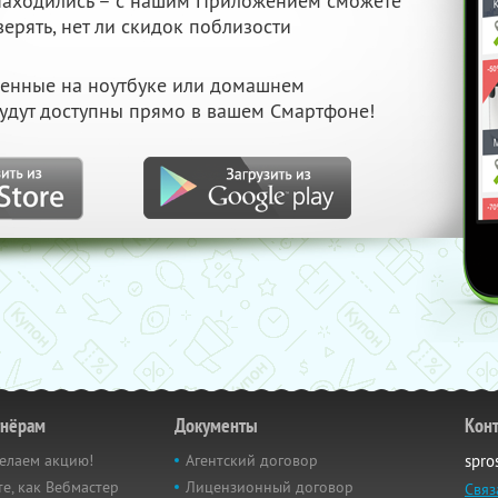
 находились – с нашим Приложением сможете
верять, нет ли скидок поблизости
ченные на ноутбуке или домашнем
удут доступны прямо в вашем Смартфоне!
тнёрам
Документы
Кон
елаем акцию!
Агентский договор
spro
е, как Вебмастер
Лицензионный договор
Связ