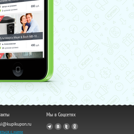
такты
Мы в Соцсетях
si@kupikupon.ru
аться с нами