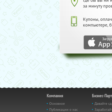
Где бы вы ни
за минуту про
Купоны, опла
компьютере, б
Компания
Бизнес-Пар
Основное
Давайте сд
Публикации о нас
Заработайт