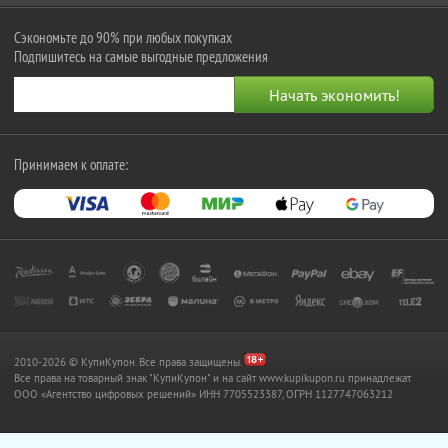
Сэкономьте до 90% при любых покупках
Подпишитесь на самые выгодные предложения
Принимаем к оплате:
2010-2026 © КупиКупон. Все права защищены.
Все права на товарный знак "КупиКупон" и на сайт www.kupikupon.ru принадлежат
OOO «Агентство цифровых решений» ИНН 7705523387, ОГРН 1127747063212