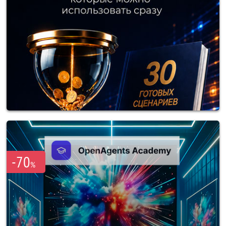
-70
%