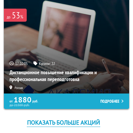
53
%
до
17:10:03
Купили:
22
Дистанционное повышение квалификации и
профессиональная переподготовка
Россия
1880
ПОДРОБНЕЕ
от
руб.
до
21500
руб.
ПОКАЗАТЬ БОЛЬШЕ АКЦИЙ