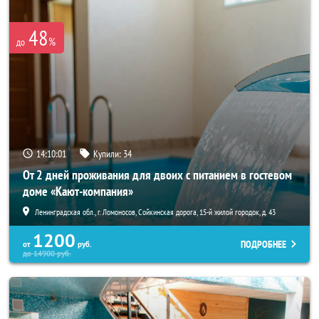
48
%
до
14:10:01
Купили:
34
От 2 дней проживания для двоих с питанием в гостевом
доме «Кают-компания»
Ленинградская обл., г. Ломоносов, Сойкинская дорога, 15-й жилой городок, д. 43
1200
ПОДРОБНЕЕ
от
руб.
до
14900
руб.