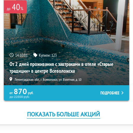
40
%
до
14:10:01
Купили:
123
От 2 дней проживания с завтраками в отеле «Старые
традиции» в центре Всеволожска
Ленинградская обл., г. Всеволожск, ул. Взлетная, д. 10
870
ПОДРОБНЕЕ
от
руб.
до
22800
руб.
ПОКАЗАТЬ БОЛЬШЕ АКЦИЙ