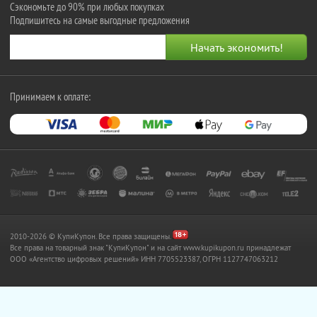
Сэкономьте до 90% при любых покупках
Подпишитесь на самые выгодные предложения
Принимаем к оплате:
2010-2026 © КупиКупон. Все права защищены.
Все права на товарный знак "КупиКупон" и на сайт www.kupikupon.ru принадлежат
OOO «Агентство цифровых решений» ИНН 7705523387, ОГРН 1127747063212