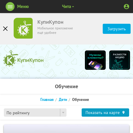
Меню
Чита
КупиКупон
Мобильное приложение
Загрузить
ещё удобнее
Обучение
Главная
Дети
Обучение
Показать на карте
По рейтингу