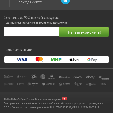
не выходя из чата:
Сэкономьте до 90% при любых покупках
Подпишитесь на самые выгодные предложения
Принимаем к оплате:
2010-2026 © КупиКупон. Все права защищены.
Все права на товарный знак "КупиКупон" и на сайт www.kupikupon.ru принадлежат
OOO «Агентство цифровых решений» ИНН 7705523387, ОГРН 1127747063212