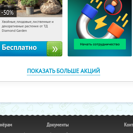
-50
%
Хвойные, плодовые, лиственные и
09:50:53
Получили:
15
декоративные растения от ТД
Выставочная
Угрешская
Diamond Garden
Бесплатно
ПОКАЗАТЬ БОЛЬШЕ АКЦИЙ
тнёрам
Документы
Кон