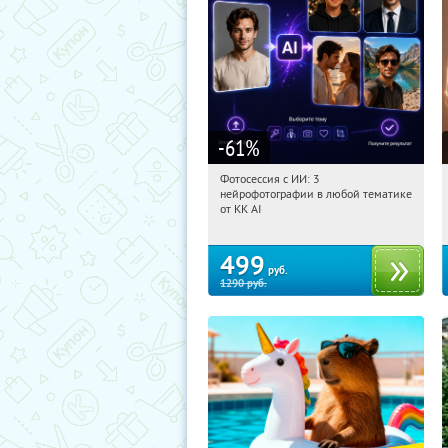
-61
%
Фотосессия с ИИ: 3
09:50:53
Купили:
81
нейрофотографии в любой тематике
Россия
от KK AI
499
руб.
1290
руб.