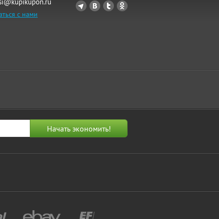
si@kupikupon.ru
аться с нами