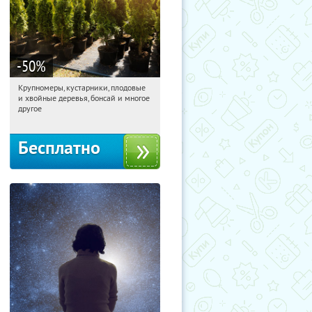
-50
%
Крупномеры, кустарники, плодовые
09:50:53
Получили:
28
и хвойные деревья, бонсай и многое
Москва, Рябиновая улица, 17
другое
Бесплатно