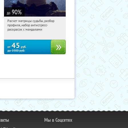
90
%
до
Расчет матрицы судьбы, разбор
09:50:53
Купили:
29
профиля, набор антистресс-
Россия
раскрасок с мандалами
45
от
руб.
до
3900
руб.
такты
Мы в Соцсетях