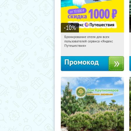
-10
%
Бронирование отеля для всех
09:50:53
Получили:
7
пользователей сервиса «Яндекс
Россия
Путешествия»
Промокод