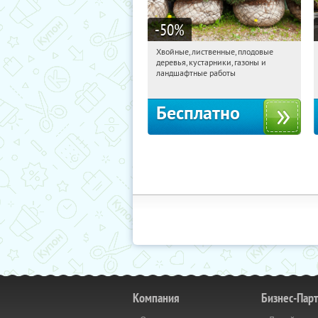
-50
%
Хвойные, лиственные, плодовые
09:50:53
Получили:
15
деревья, кустарники, газоны и
Павелецкая
Угрешская
ландшафтные работы
Бесплатно
Компания
Бизнес-Пар