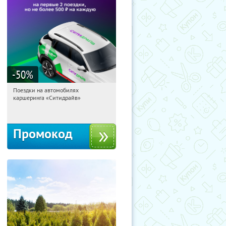
-50
%
Поездки на автомобилях
09:50:53
Получи первым!
каршеринга «Ситидрайв»
Россия
Промокод