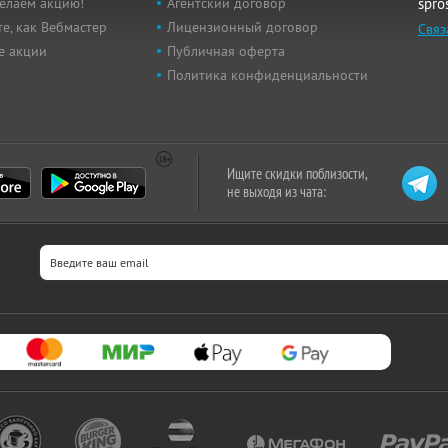
елаем акцию!
Агентский договор
spro
е, как Вебмастер
Лицензионный договор
Связ
е акции
Публичная оферта
Политика конфиденциальности
Ищите скидки поблизости,
не выходя из чата: