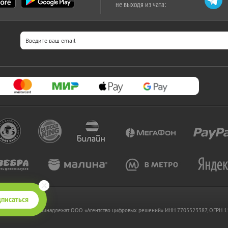
не выходя из чата:
писаться
 www.kupikupon.ru принадлежат OOO «Агентство цифровых решений» ИНН 7705523387, ОГРН