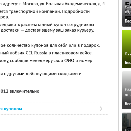
дресу: г. Москва, ул. Большая Академическая, д. 4.
Ра
яется транспортной компании. Подробности
«Э
ров.
Бе
едъявить распечатанный купон сотрудникам
 доставки — доставившему ваш заказ курьеру.
ое количество купонов для себя или в подарок.
ный лобзик CEL Russia в пластиковом кейсе.
Кур
фону, сообщив менеджеру свои ФИО и номер
Бе
ся с другими действующими скидками и
Ра
 2012 включительно
дне
Бе
ся купоном
Люб