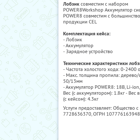
Лобзик
совместим с набором
POWER8Workshop Аккумулятор си
POWER8 совместим с большинств
продукции CEL
Комплектация кейса:
- Лобзик
- Аккумулятор
- Зарядное устройство
Технические характеристики лобз
- Частота холостого хода: 0-2400
- Макс. толщина пропила: дерево/с
50/13мм
- Аккумулятор POWER8: 18В, Li-ion, 
Вес (с аккумулятором): 1.8кг - Вес 
(с кейсом): 4.3кг
Услуги предоставляет: Общество 
7728636370
, ОГРН 10777616394