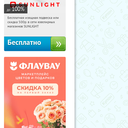
100
%
до
Бесплатная изящная подвеска или
03:07:23
Получили:
73
скидка 500р. в сети ювелирных
Россия
магазинов SUNLIGHT
Бесплатно