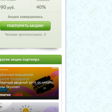
Экономия:
490
40%
руб.
Акция завершилась
ПОВТОРИТЬ АКЦИЮ
Человек проголосовало: 0
ругие акции партнера
сплатный вводный урок от онлайн-
олы Skysmart
сплатно
-100%