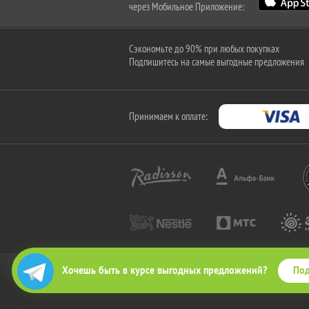
через Мобильное Приложение:
Сэкономьте до 90% при любых покупках
Подпишитесь на самые выгодные предложения
Принимаем к оплате:
Под
Хочешь быть в курсе выгодных предложений?
2010-2026 © КупиКупон. Все права защищены.
Все права на товарный знак "КупиКупон" и на сайт