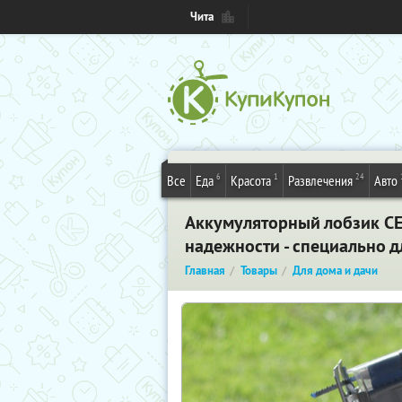
Чита
6
1
24
Все
Еда
Красота
Развлечения
Авто
Аккумуляторный лобзик CEL
надежности - специально д
Главная
Товары
Для дома и дачи