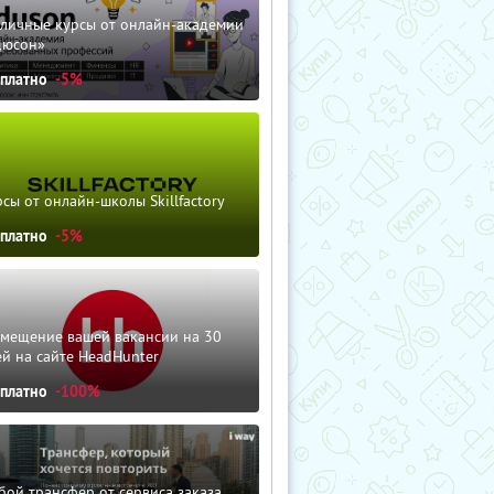
зличные курсы от онлайн-академии
дюсон»
сплатно
-5%
сы от онлайн-школы Skillfactory
сплатно
-5%
змещение вашей вакансии на 30
й на сайте HeadHunter
сплатно
-100%
ой трансфер от сервиса заказа