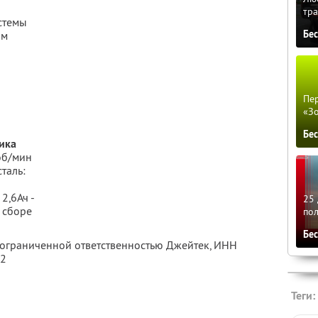
тра
стемы
Бе
ом
Пер
«З
Бе
ика
 об/мин
таль:
2,6Ач -
25 
в сборе
по
Бе
с ограниченной ответственностью Джейтек,
ИНН
82
Теги: