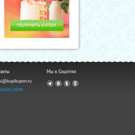
такты
Мы в Соцсетях
si@kupikupon.ru
аться с нами