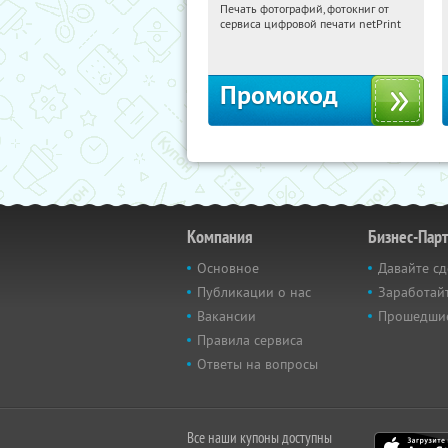
Печать фотографий, фотокниг от
03:07:23
Получили:
4
сервиса цифровой печати netPrint
Россия
Промокод
Компания
Бизнес-Пар
Основное
Давайте сд
Публикации о нас
Заработайт
Вакансии
Прошедши
Правила сервиса
Ответы на вопросы
Все наши купоны доступны