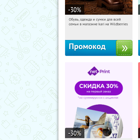
-30
%
Обувь, одежда и сумки для всей
03:07:23
Получили:
30
семьи в магазине kari на Wildberries
Россия
Промокод
-30
%