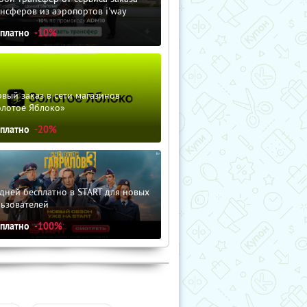
нсферов из аэропортов i'way
сплатно
-10%
вый заказ в сети магазинов
олотое Яблоко»
сплатно
-20%
дней бесплатно в START для новых
льзователей
сплатно
-100%