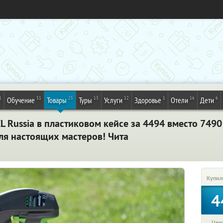
1
31
25
13
12
1
16
6
Обучение
Товары
Туры
Услуги
Здоровье
Отели
Дети
 Russia в пластиковом кейсе за 4494 вместо 7490 
ля настоящих мастеров! Чита
Купил
4
Цена