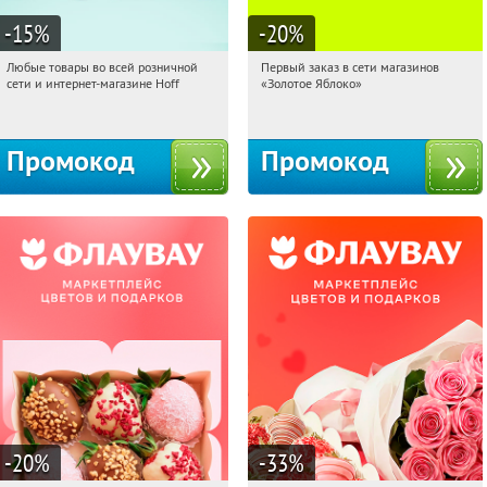
-15
%
-20
%
Любые товары во всей розничной
Первый заказ в сети магазинов
03:07:23
Получили:
83
03:07:23
Получи первым!
сети и интернет-магазине Hoff
«Золотое Яблоко»
Москва, 1-й Волоколамский проезд,
Россия
10с1
Промокод
Промокод
-20
%
-33
%