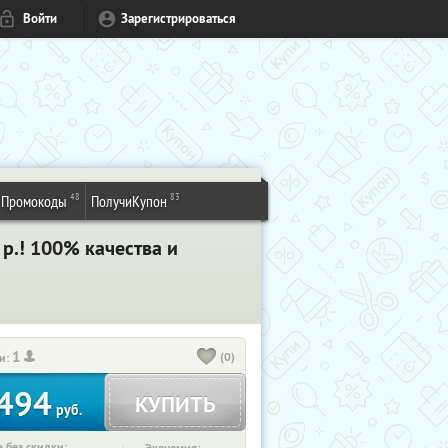
Войти
Зарегистрироваться
48
83
Промокоды
ПолучиКупон
р.! 100% качества и
1
(0)
и:
494
КУПИТЬ
руб.
 без скидки: