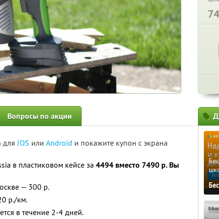
7
Вопросы по акции
Д
а для
IOS
или
Android
и покажите купон с экрана
Бе
sia в пластиковом кейсе за
4494 вместо 7490 р. Вы
шк
Бе
оскве — 300 р.
0 р./км.
тся в течение 2-4 дней.