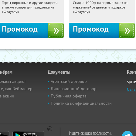
Торты, пирожные и другие сладости,
Скидка 1000р. на первый заказ на
03:07:23
Получили:
6
03:07:23
Получили:
18
а также товары для праздника на
маркетплейсе цветов и подарков
Россия
Россия
«Флаувау»
«Флаувау»
Промокод
Промокод
тнёрам
Документы
Кон
елаем акцию!
Агентский договор
spro
е, как Вебмастер
Лицензионный договор
Связ
е акции
Публичная оферта
Политика конфиденциальности
Ищите скидки поблизости,