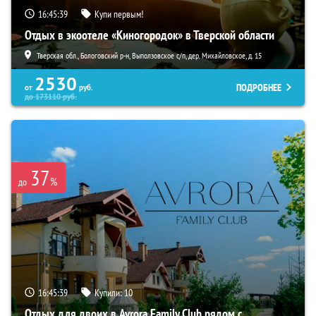
16:45:38
Купи первым!
Отдых в экоотеле «Киногородок» в Тверской области
Тверская обл., Бологовский р-н, Выползовское с/п, дер. Михайловское, д. 15
2530
ПОДРОБНЕЕ
от
руб.
до
173110
руб.
37
%
до
16:45:38
Купили:
10
Отдых для двоих в Avrora Family Club рядом с