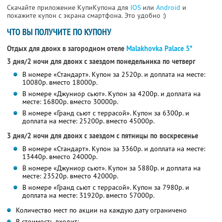
Скачайте приложение КупиКупона для
IOS
или
Android
и
покажите купон с экрана смартфона. Это удобно :)
ЧТО ВЫ ПОЛУЧИТЕ ПО КУПОНУ
Отдых для двоих в загородном отеле
Malakhovka Palace 5*
3 дня/2 ночи для двоих с заездом понедельника по четверг
В номере «Стандарт». Купон за 2520р. и доплата на месте:
10080р. вместо 18000р.
В номере «Джуниор сьют». Купон за 4200р. и доплата на
месте: 16800р. вместо 30000р.
В номере «Гранд сьют с террасой». Купон за 6300р. и
доплата на месте: 25200р. вместо 45000р.
3 дня/2 ночи для двоих с заездом с пятницы по воскресенье
В номере «Стандарт». Купон за 3360р. и доплата на месте:
13440р. вместо 24000р.
В номере «Джуниор сьют». Купон за 5880р. и доплата на
месте: 23520р. вместо 42000р.
В номере «Гранд сьют с террасой». Купон за 7980р. и
доплата на месте: 31920р. вместо 57000р.
Количество мест по акции на каждую дату ограничено
В стоимость входит: