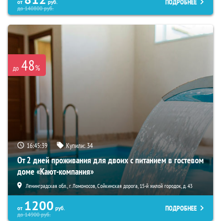
ПОДРОБНЕЕ
от
руб.
до
140800
руб.
48
%
до
16:45:38
Купили:
34
От 2 дней проживания для двоих с питанием в гостевом
доме «Кают-компания»
Ленинградская обл., г. Ломоносов, Сойкинская дорога, 15-й жилой городок, д. 43
1200
ПОДРОБНЕЕ
от
руб.
до
14900
руб.