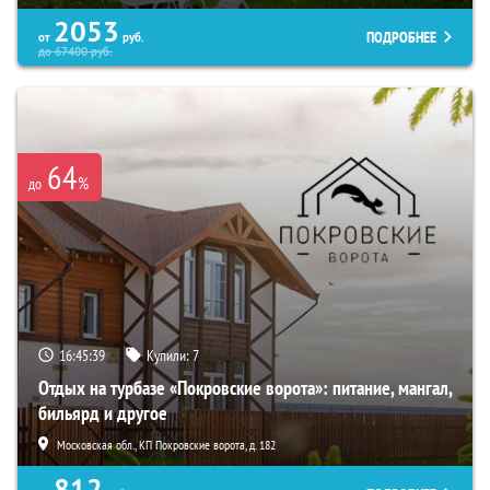
2053
ПОДРОБНЕЕ
от
руб.
до
67400
руб.
64
%
до
16:45:38
Купили:
7
Отдых на турбазе «Покровские ворота»: питание, мангал,
бильярд и другое
Московская обл., КП Покровские ворота, д. 182
812