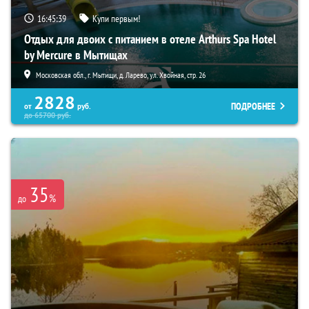
16:45:38
Купи первым!
Отдых для двоих с питанием в отеле Arthurs Spa Hotel
by Mercure в Мытищах
Московская обл., г. Мытищи, д. Ларево, ул. Хвойная, стр. 26
2828
ПОДРОБНЕЕ
от
руб.
до
65700
руб.
35
%
до