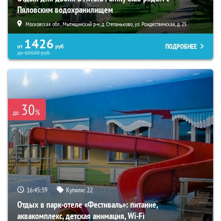
Пяловским водохранилищем
Московская обл., Мытищинский р-н, д. Степаньково, ул. Рождественская, д. 25
1426
ПОДРОБНЕЕ
от
руб.
до
60600
руб.
30
%
до
16:45:38
Купили:
22
Отдых в парк-отеле «Фестиваль»: питание,
аквакомплекс, детская анимация, Wi-Fi