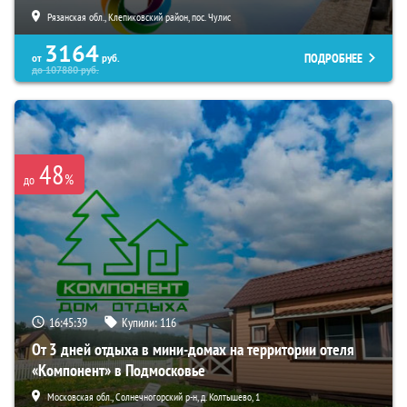
Рязанская обл., Клепиковский район, пос. Чулис
3164
ПОДРОБНЕЕ
от
руб.
до
107880
руб.
48
%
до
16:45:38
Купили:
116
От 3 дней отдыха в мини-домах на территории отеля
«Компонент» в Подмосковье
Московская обл., Солнечногорский р-н, д. Колтышево, 1