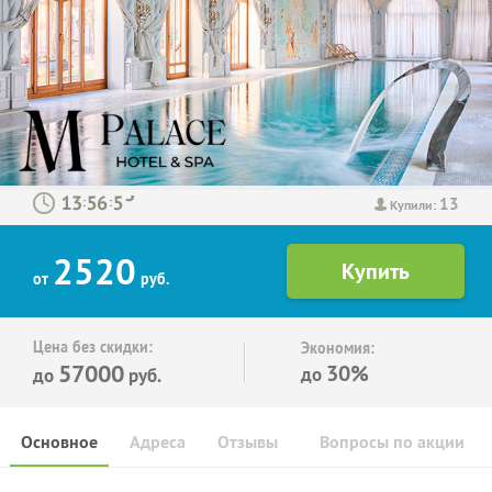
13
:
:
Купили:
2520
от
руб.
Цена без скидки:
Экономия:
57000
30%
до
до
руб.
Основное
Адреса
Отзывы
Вопросы по акции