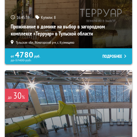
16:45:38
Купили:
8
Проживание в домике на выбор в загородном
комплексе «Терруар» в Тульской области
Тульская обл., Ясногорский р-н, с. Кузмищево
4780
ПОДРОБНЕЕ
от
руб.
до
57400
руб.
30
%
до