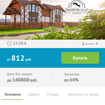
8
:
:
Купили:
812
от
руб.
Цена без скидки:
Экономия:
140800
64%
до
до
руб.
Основное
Адреса
Отзывы
Вопросы по акции