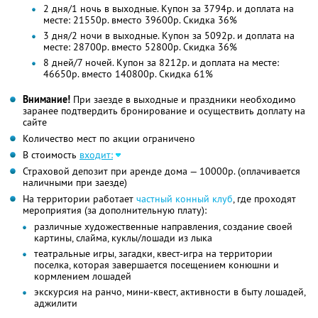
2 дня/1 ночь в выходные. Купон за 3794р. и доплата на
месте: 21550р. вместо 39600р. Скидка 36%
3 дня/2 ночи в выходные. Купон за 5092р. и доплата на
месте: 28700р. вместо 52800р. Скидка 36%
8 дней/7 ночей. Купон за 8212р. и доплата на месте:
46650р. вместо 140800р. Скидка 61%
Внимание!
При заезде в выходные и праздники необходимо
заранее подтвердить бронирование и осуществить доплату на
сайте
Количество мест по акции ограничено
В стоимость
входит:
Страховой депозит при аренде дома — 10000р. (оплачивается
наличными при заезде)
На территории работает
частный конный клуб
, где проходят
мероприятия (за дополнительную плату):
различные художественные направления, создание своей
картины, слайма, куклы/лошади из лыка
театральные игры, загадки, квест-игра на территории
поселка, которая завершается посещением конюшни и
кормлением лошадей
экскурсия на ранчо, мини-квест, активности в быту лошадей,
аджилити