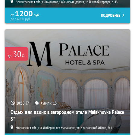
Ленинградская обл., г. Ломоносов, Сойкинская дорога, 15-й жилой городок, д. 43
1200
ПОДРОБНЕЕ
от
руб.
до
14900
руб.
30
%
до
18:50:36
Купили:
13
Отдых для двоих в загородном отеле Malakhovka Palace
5*
Московская обл., г. о. Люберцы, пгт Малаховка, ул. Красковский Обрыв, 7к1