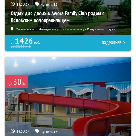
18:50:36
Купили:
12
Отдых для двоих в Avrora Family Club рядом с
Пяловским водохранилищем
Московская обл., Мытищинский р-н, д. Степаньково, ул. Рождественская, д. 25
1426
ПОДРОБНЕЕ
от
руб.
до
60600
руб.
30
%
до
18:50:36
Купили:
25