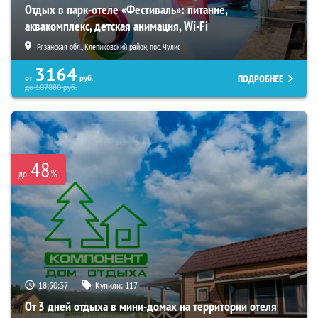
Отдых в парк-отеле «Фестиваль»: питание,
аквакомплекс, детская анимация, Wi-Fi
Рязанская обл., Клепиковский район, пос. Чулис
3164
ПОДРОБНЕЕ
от
руб.
до
107880
руб.
48
%
до
18:50:36
Купили:
117
От 3 дней отдыха в мини-домах на территории отеля