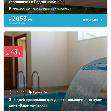
«Компонент» в Подмосковье
Московская обл., Солнечногорский р-н, д. Колтышево, 1
2053
ПОДРОБНЕЕ
от
руб.
до
67400
руб.
48
%
до
18:50:36
Купили:
34
От 2 дней проживания для двоих с питанием в гостевом
доме «Кают-компания»