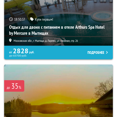
18:50:36
Купи первым!
Отдых для двоих с питанием в отеле Arthurs Spa Hotel
by Mercure в Мытищах
Московская обл., г. Мытищи, д. Ларево, ул. Хвойная, стр. 26
2828
ПОДРОБНЕЕ
от
руб.
до
65700
руб.
35
%
до