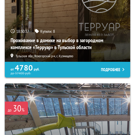
18:50:36
Купили:
8
Проживание в домике на выбор в загородном
комплексе «Терруар» в Тульской области
Тульская обл., Ясногорский р-н, с. Кузмищево
4780
ПОДРОБНЕЕ
от
руб.
до
57400
руб.
30
%
до