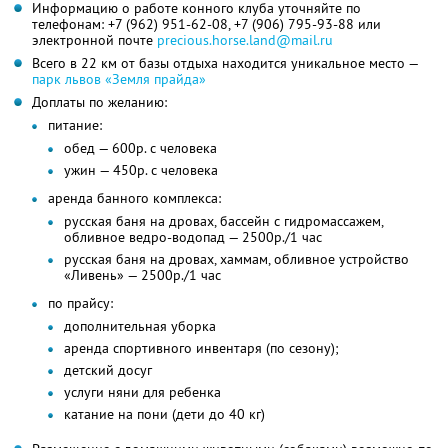
Информацию о работе конного клуба уточняйте по
телефонам:
+7 (962) 951-62-08,
+7 (906) 795-93-88
или
электронной почте
precious.horse.land@mail.ru
Всего в 22 км от базы отдыха находится уникальное место —
парк львов «Земля прайда»
Доплаты по желанию:
питание:
обед — 600р. с человека
ужин — 450р. с человека
аренда банного комплекса:
русская баня на дровах, бассейн с гидромассажем,
обливное ведро-водопад — 2500р./1 час
русская баня на дровах, хаммам, обливное устройство
«Ливень» — 2500р./1 час
по прайсу:
дополнительная уборка
аренда спортивного инвентаря (по сезону);
детский досуг
услуги няни для ребенка
катание на пони (дети до 40 кг)