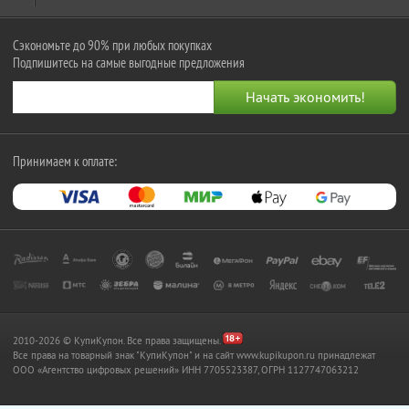
Сэкономьте до 90% при любых покупках
Подпишитесь на самые выгодные предложения
Принимаем к оплате:
2010-2026 © КупиКупон. Все права защищены.
Все права на товарный знак "КупиКупон" и на сайт www.kupikupon.ru принадлежат
OOO «Агентство цифровых решений» ИНН 7705523387, ОГРН 1127747063212