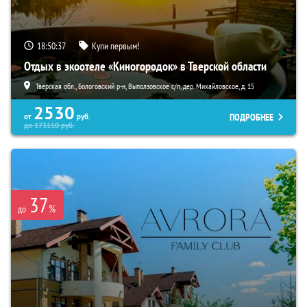
18:50:36
Купи первым!
Отдых в экоотеле «Киногородок» в Тверской области
Тверская обл., Бологовский р-н, Выползовское с/п, дер. Михайловское, д. 15
2530
ПОДРОБНЕЕ
от
руб.
до
173110
руб.
37
%
до