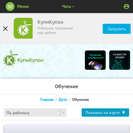
Меню
Чита
КупиКупон
Мобильное приложение
Загрузить
ещё удобнее
Обучение
Главная
Дети
Обучение
Показать на карте
По рейтингу