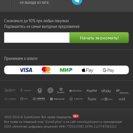
не выходя из чата:
Сэкономьте до 90% при любых покупках
Подпишитесь на самые выгодные предложения
Принимаем к оплате:
2010-2026 © КупиКупон. Все права защищены.
Все права на товарный знак "КупиКупон" и на сайт www.kupikupon.ru принадлежат
OOO «Агентство цифровых решений» ИНН 7705523387, ОГРН 1127747063212