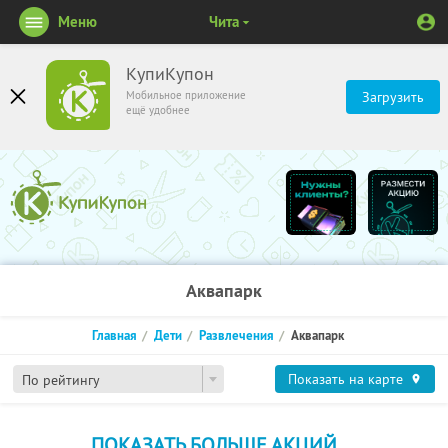
Меню
Чита
КупиКупон
Мобильное приложение
Загрузить
ещё удобнее
Аквапарк
Главная
Дети
Развлечения
Аквапарк
Показать на карте
По рейтингу
ПОКАЗАТЬ БОЛЬШЕ АКЦИЙ