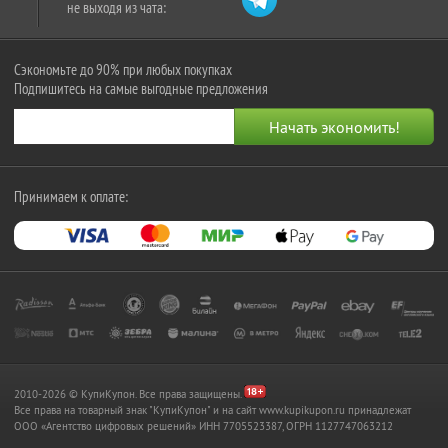
не выходя из чата:
Сэкономьте до 90% при любых покупках
Подпишитесь на самые выгодные предложения
Принимаем к оплате:
2010-2026 © КупиКупон. Все права защищены.
Все права на товарный знак "КупиКупон" и на сайт www.kupikupon.ru принадлежат
OOO «Агентство цифровых решений» ИНН 7705523387, ОГРН 1127747063212