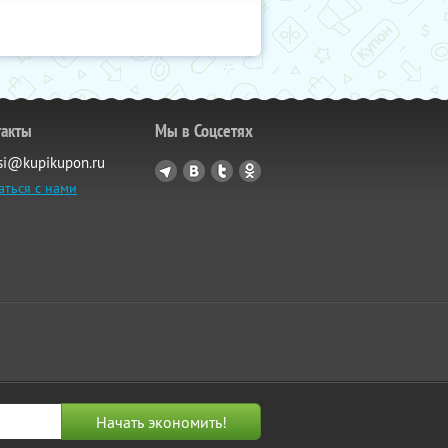
такты
Мы в Соцсетях
si@kupikupon.ru
аться с нами