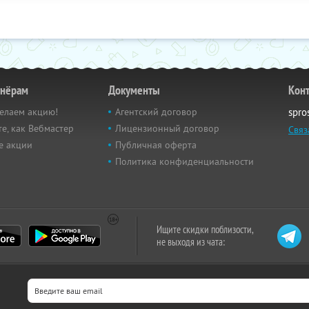
тнёрам
Документы
Кон
елаем акцию!
Агентский договор
spro
е, как Вебмастер
Лицензионный договор
Связ
е акции
Публичная оферта
Политика конфиденциальности
Ищите скидки поблизости,
не выходя из чата: