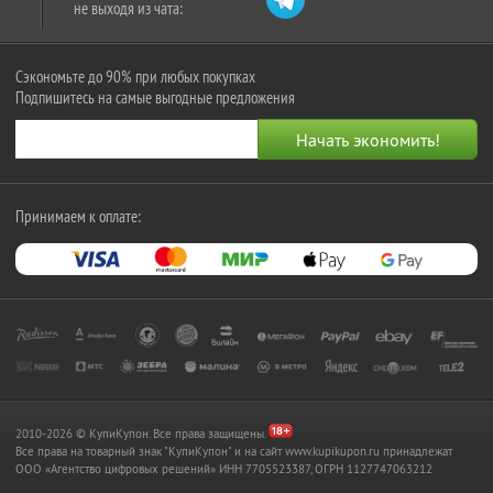
не выходя из чата:
Сэкономьте до 90% при любых покупках
Подпишитесь на самые выгодные предложения
Принимаем к оплате:
2010-2026 © КупиКупон. Все права защищены.
Все права на товарный знак "КупиКупон" и на сайт www.kupikupon.ru принадлежат
OOO «Агентство цифровых решений» ИНН 7705523387, ОГРН 1127747063212