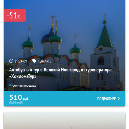
-51
%
19:24:07
Купили:
2
Автобусный тур в Великий Новгород от туроператора
«ХохломаТур»
Сенная площадь
510
ПОДРОБНЕЕ
руб.
5190
руб.