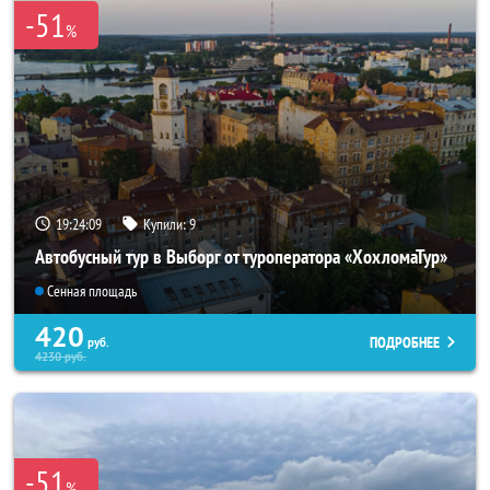
-51
%
19:24:07
Купили:
9
Автобусный тур в Выборг от туроператора «ХохломаТур»
Сенная площадь
420
ПОДРОБНЕЕ
руб.
4230
руб.
-51
%