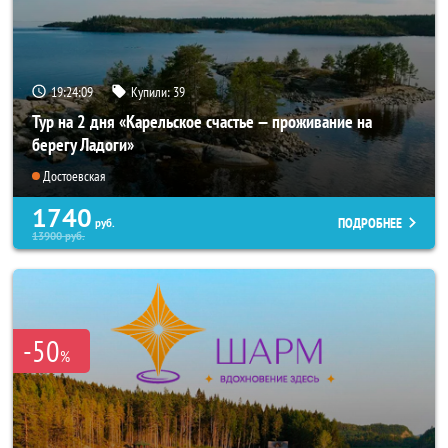
19:24:07
Купили:
39
Тур на 2 дня «Карельское счастье — проживание на
берегу Ладоги»
Достоевская
1740
ПОДРОБНЕЕ
руб.
13900
руб.
-50
%