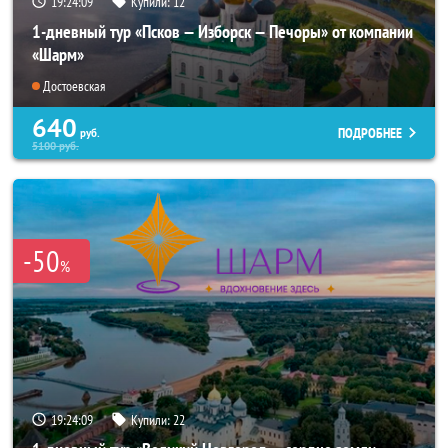
19:24:07
Купили:
12
1-дневный тур «Псков — Изборск — Печоры» от компании
«Шарм»
Достоевская
640
ПОДРОБНЕЕ
руб.
5100
руб.
-50
%
19:24:07
Купили:
22