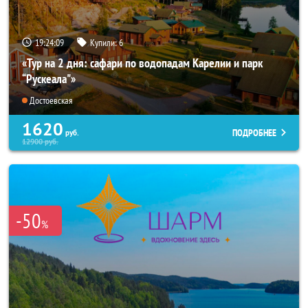
19:24:07
Купили:
6
«Тур на 2 дня: сафари по водопадам Карелии и парк
“Рускеала"»
Достоевская
1620
ПОДРОБНЕЕ
руб.
12900
руб.
-50
%