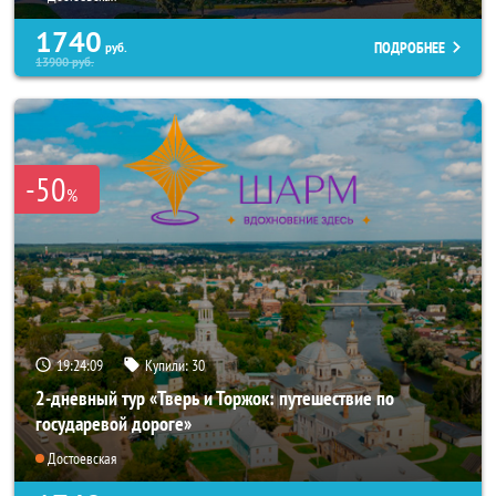
1740
ПОДРОБНЕЕ
руб.
13900
руб.
-50
%
19:24:07
Купили:
30
2-дневный тур «Тверь и Торжок: путешествие по
государевой дороге»
Достоевская