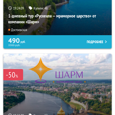
19:24:07
Купили:
48
1-дневный тур «Рускеала — мраморное царство» от
компании «Шарм»
Достоевская
490
ПОДРОБНЕЕ
руб.
3900
руб.
-50
%