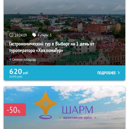
19:24:07
Купили:
5
Гастрономический тур в Выборг на 1 день от
туроператора «ХохломаТур»
Сенная площадь
620
ПОДРОБНЕЕ
руб.
6290
руб.
-50
%