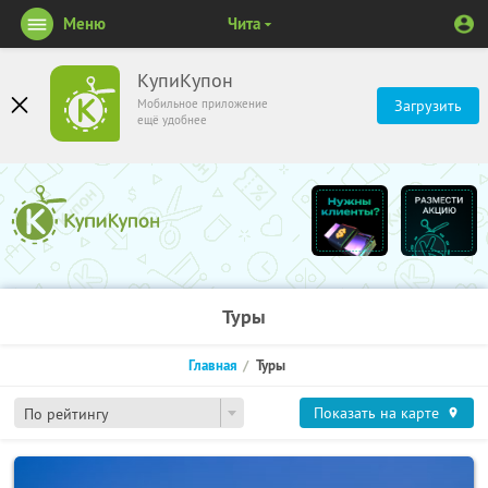
Меню
Чита
КупиКупон
Мобильное приложение
Загрузить
ещё удобнее
Туры
Главная
Туры
Показать на карте
По рейтингу