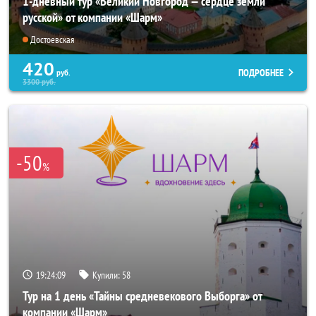
1-дневный тур «Великий Новгород — сердце земли
русской» от компании «Шарм»
Достоевская
420
ПОДРОБНЕЕ
руб.
3300
руб.
-50
%
19:24:07
Купили:
58
Тур на 1 день «Тайны средневекового Выборга» от
компании «Шарм»