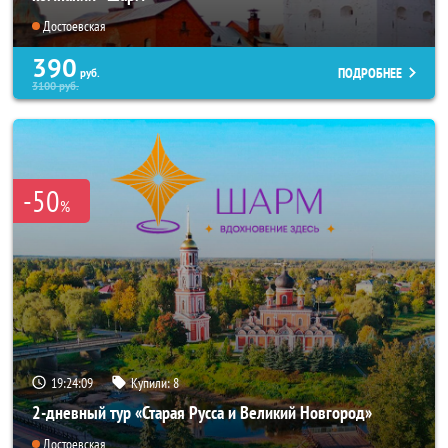
Достоевская
390
ПОДРОБНЕЕ
руб.
3100
руб.
-50
%
19:24:07
Купили:
8
2-дневный тур «Старая Русса и Великий Новгород»
Достоевская