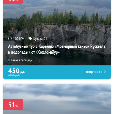
19:24:07
Купили:
24
Автобусный тур в Карелию «Мраморный каньон Рускеала
и водопады» от «ХохломаТур»
Сенная площадь
450
ПОДРОБНЕЕ
руб.
4550
руб.
-51
%