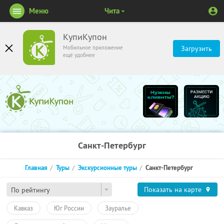
Меню
Чита
КупиКупон
Мобильное приложение
Загрузить
ещё удобнее
Санкт-Петербург
Главная
Туры
Экскурсионные туры
Санкт-Петербург
Показать на карте
По рейтингу
Кавказ
Юг России
Зауралье