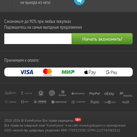
не выходя из чата:
Сэкономьте до 90% при любых покупках
Подпишитесь на самые выгодные предложения
Принимаем к оплате:
2010-2026 © КупиКупон. Все права защищены.
Все права на товарный знак "КупиКупон" и на сайт www.kupikupon.ru принадлежат
OOO «Агентство цифровых решений» ИНН 7705523387, ОГРН 1127747063212