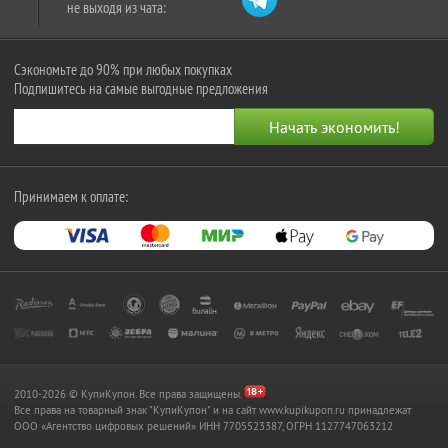
не выходя из чата:
Сэкономьте до 90% при любых покупках
Подпишитесь на самые выгодные предложения
Принимаем к оплате:
2010-2026 © КупиКупон. Все права защищены.
Все права на товарный знак "КупиКупон" и на сайт www.kupikupon.ru принадлежат
OOO «Агентство цифровых решений» ИНН 7705523387, ОГРН 1127747063212