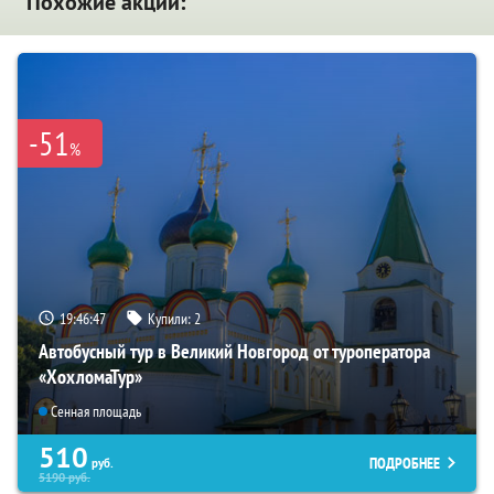
Похожие акции:
-51
%
19:46:46
Купили:
2
Автобусный тур в Великий Новгород от туроператора
«ХохломаТур»
Сенная площадь
510
ПОДРОБНЕЕ
руб.
5190
руб.