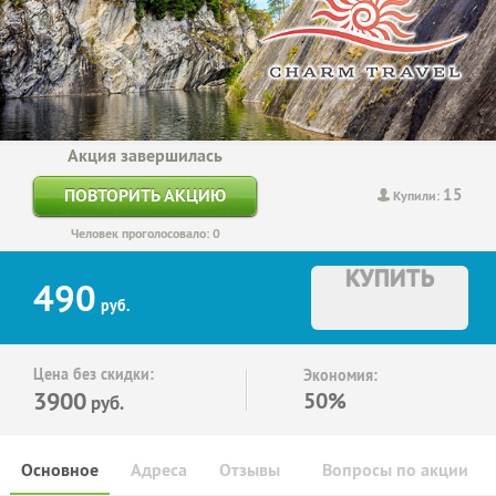
Акция завершилась
15
ПОВТОРИТЬ АКЦИЮ
Купили:
Человек проголосовало: 0
КУПИТЬ
490
руб.
Цена без скидки:
Экономия:
3900
50%
руб.
Основное
Адреса
Отзывы
Вопросы по акции