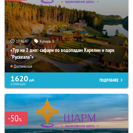
19:46:46
Купили:
6
«Тур на 2 дня: сафари по водопадам Карелии и парк
“Рускеала"»
Достоевская
1620
ПОДРОБНЕЕ
руб.
12900
руб.
-50
%