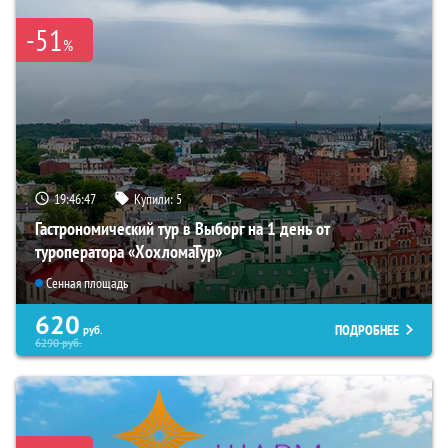
-51
%
19:46:46
Купили:
5
Гастрономический тур в Выборг на 1 день от
туроператора «ХохломаТур»
Сенная площадь
620
ПОДРОБНЕЕ
руб.
6290
руб.