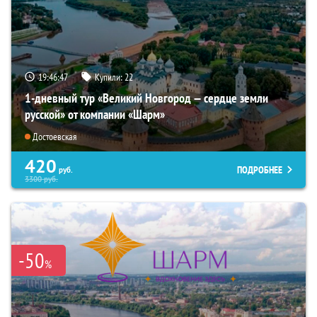
19:46:46
Купили:
22
1-дневный тур «Великий Новгород — сердце земли
русской» от компании «Шарм»
Достоевская
420
ПОДРОБНЕЕ
руб.
3300
руб.
-50
%