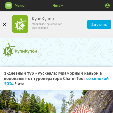
Меню
Чита
КупиКупон
Мобильное приложение
Загрузить
ещё удобнее
1-дневный тур «Рускеала: Мраморный каньон и
водопады» от туроператора Charm Tour
со скидкой
50%
. Чита