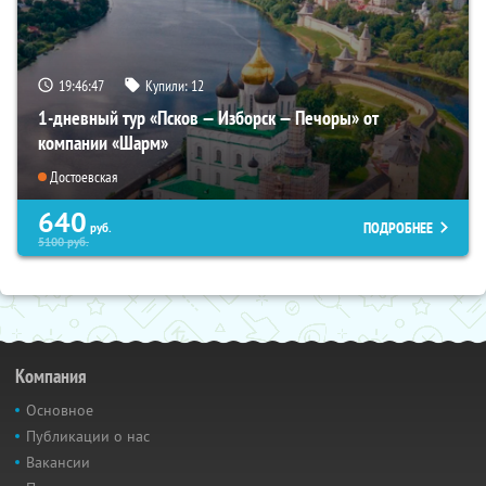
19:46:46
Купили:
12
1-дневный тур «Псков — Изборск — Печоры» от
компании «Шарм»
Достоевская
640
ПОДРОБНЕЕ
руб.
5100
руб.
Компания
Основное
Публикации о нас
Вакансии