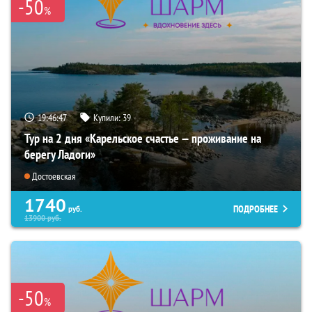
-50
%
19:46:46
Купили:
39
Тур на 2 дня «Карельское счастье — проживание на
берегу Ладоги»
Достоевская
1740
ПОДРОБНЕЕ
руб.
13900
руб.
-50
%