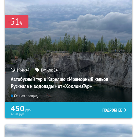
-51
%
19:46:46
Купили:
24
Автобусный тур в Карелию «Мраморный каньон
Рускеала и водопады» от «ХохломаТур»
Сенная площадь
450
ПОДРОБНЕЕ
руб.
4550
руб.