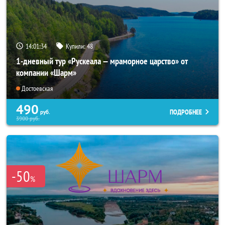
14:01:32
Купили:
48
1-дневный тур «Рускеала — мраморное царство» от
компании «Шарм»
Достоевская
490
ПОДРОБНЕЕ
руб.
3900
руб.
-50
%