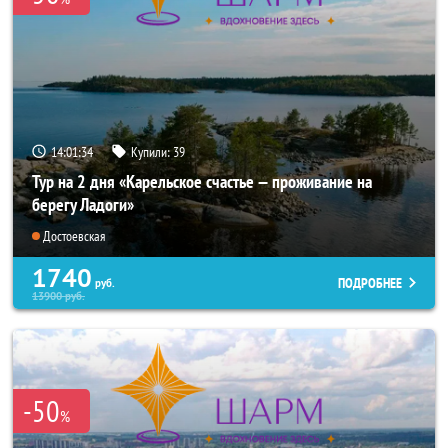
14:01:32
Купили:
39
Тур на 2 дня «Карельское счастье — проживание на
берегу Ладоги»
Достоевская
1740
ПОДРОБНЕЕ
руб.
13900
руб.
-50
%