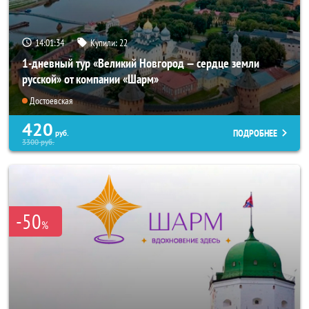
14:01:32
Купили:
22
1-дневный тур «Великий Новгород — сердце земли
русской» от компании «Шарм»
Достоевская
420
ПОДРОБНЕЕ
руб.
3300
руб.
-50
%