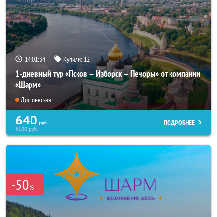
14:01:32
Купили:
12
1-дневный тур «Псков — Изборск — Печоры» от компании
«Шарм»
Достоевская
640
ПОДРОБНЕЕ
руб.
5100
руб.
-50
%