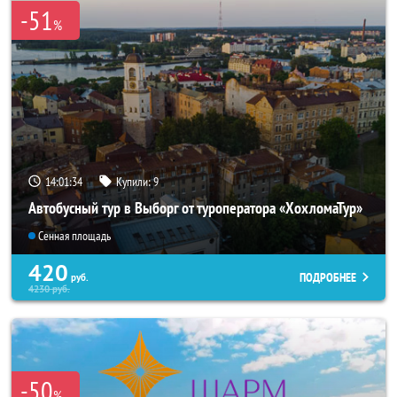
-51
%
14:01:32
Купили:
9
Автобусный тур в Выборг от туроператора «ХохломаТур»
Сенная площадь
420
ПОДРОБНЕЕ
руб.
4230
руб.
-50
%