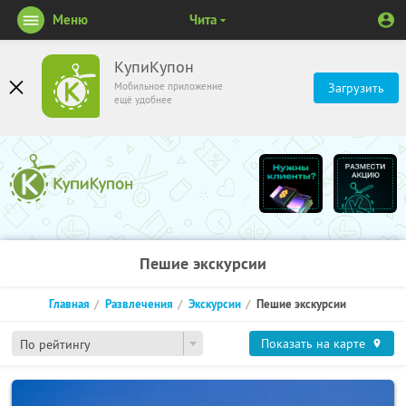
Меню
Чита
КупиКупон
Мобильное приложение
Загрузить
ещё удобнее
Пешие экскурсии
Главная
Развлечения
Экскурсии
Пешие экскурсии
Показать на карте
По рейтингу