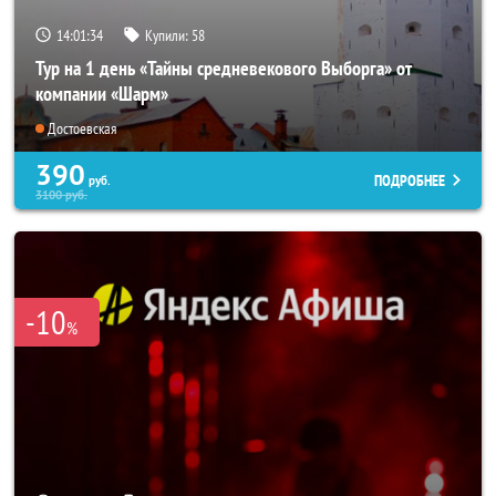
14:01:32
Купили:
58
Тур на 1 день «Тайны средневекового Выборга» от
компании «Шарм»
Достоевская
390
ПОДРОБНЕЕ
руб.
3100
руб.
-10
%