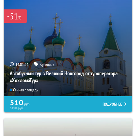
-51
%
14:01:32
Купили:
2
Автобусный тур в Великий Новгород от туроператора
«ХохломаТур»
Сенная площадь
510
ПОДРОБНЕЕ
руб.
5190
руб.