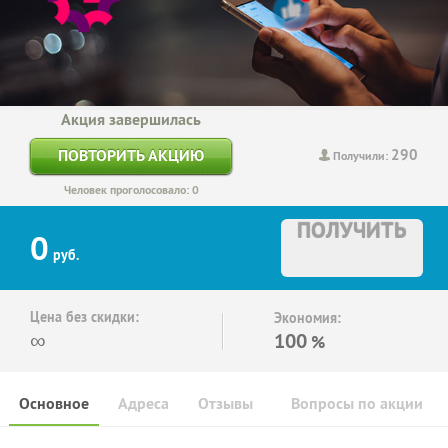
Акция завершилась
290
ПОВТОРИТЬ АКЦИЮ
Получили:
Человек проголосовало: 0
ПОЛУЧИТЬ
0
руб.
Цена без скидки:
Экономия:
∞
100
%
Основное
Адреса
Отзывы
Вопросы по акции