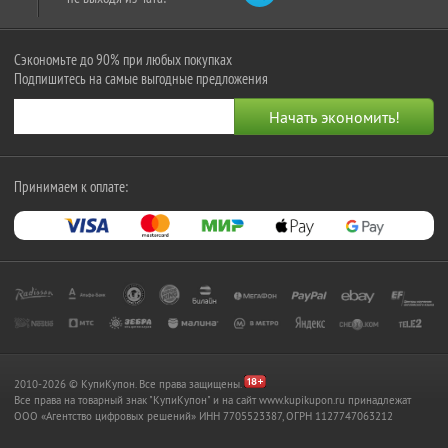
Сэкономьте до 90% при любых покупках
Подпишитесь на самые выгодные предложения
Принимаем к оплате:
2010-2026 © КупиКупон. Все права защищены.
Все права на товарный знак "КупиКупон" и на сайт www.kupikupon.ru принадлежат
OOO «Агентство цифровых решений» ИНН 7705523387, ОГРН 1127747063212