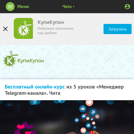
Меню
Чита
КупиКупон
Мобильное приложение
Загрузить
ещё удобнее
Бесплатный онлайн-курс
из 5 уроков «Менеджер
Telegram-канала». Чита