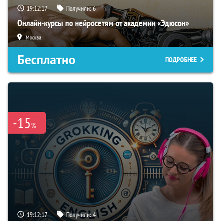
19:12:16
Получили:
6
Онлайн-курсы по нейросетям от академии «Эдюсон»
Москва
Бесплатно
ПОДРОБНЕЕ
-15
%
19:12:16
Получили:
4