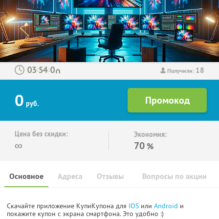
18
:
:
Получили:
0
руб.
Цена без скидки:
Экономия:
∞
70
%
Основное
Адреса
Отзывы
Вопросы по акции
Скачайте приложение КупиКупона для
IOS
или
Android
и
покажите купон с экрана смартфона. Это удобно :)