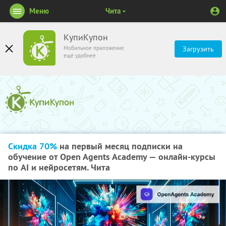
Меню
Чита
КупиКупон
Мобильное приложение
Загрузить
ещё удобнее
Скидка 70%
на первый месяц подписки на
обучение от Open Agents Academy — онлайн-курсы
по AI и нейросетям. Чита