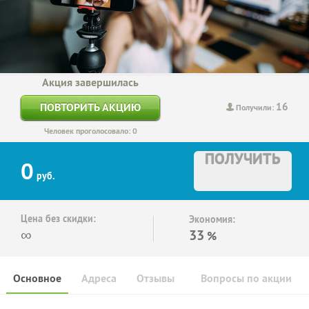
Акция завершилась
16
ПОВТОРИТЬ АКЦИЮ
Получили:
Человек проголосовало: 0
ПОЛУЧИТЬ
0
руб.
Цена без скидки:
Экономия:
∞
33
%
Основное
Адреса
Отзывы
Вопросы по акции