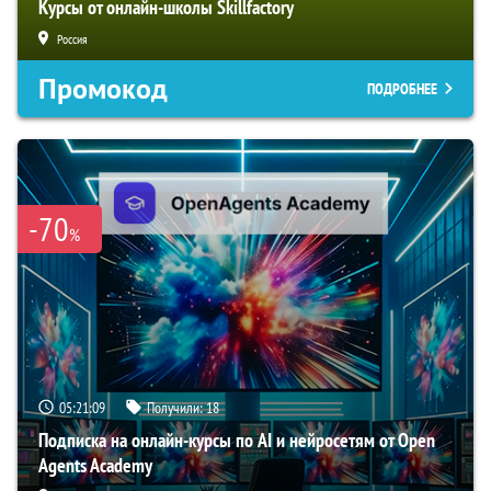
Курсы от онлайн-школы Skillfactory
Россия
Промокод
ПОДРОБНЕЕ
-70
%
05:21:08
Получили:
18
Подписка на онлайн-курсы по AI и нейросетям от Open
Agents Academy