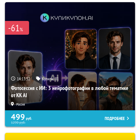
-61
%
14:13:51
Купили:
81
Фотосессия с ИИ: 3 нейрофотографии в любой тематике
от KK AI
Россия
499
ПОДРОБНЕЕ
руб.
1290
руб.