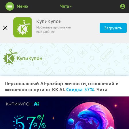
Меню
Чита
КупиКупон
Мобильное приложение
Загрузить
ещё удобнее
Персональный AI-разбор личности, отношений и
жизненного пути от KK AI.
Скидка 57%
. Чита