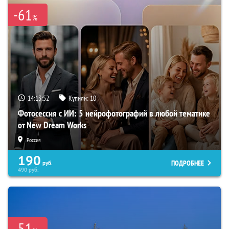
-61
%
14:13:51
Купили:
10
Фотосессия с ИИ: 5 нейрофотографий в любой тематике
от New Dream Works
Россия
190
ПОДРОБНЕЕ
руб.
490
руб.
-51