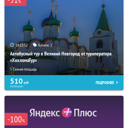
%
14:13:51
Купили:
2
Автобусный тур в Великий Новгород от туроператора
«ХохломаТур»
Сенная площадь
510
ПОДРОБНЕЕ
руб.
5190
руб.
-100
%