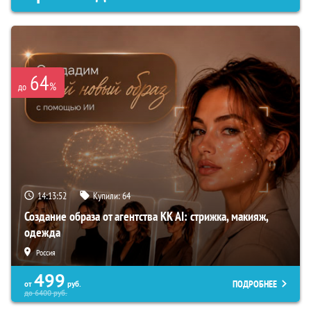
64
%
до
14:13:51
Купили:
64
Создание образа от агентства KK AI: стрижка, макияж,
одежда
Россия
499
ПОДРОБНЕЕ
от
руб.
до
6400
руб.