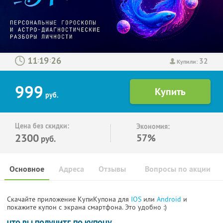
32
:
:
Купили:
999
руб.
Цена без скидки:
Экономия:
2300
57%
руб.
Основное
Адреса
Отзывы
Вопросы по акции
Скачайте приложение КупиКупона для
IOS
или
Android
и
покажите купон с экрана смартфона. Это удобно :)