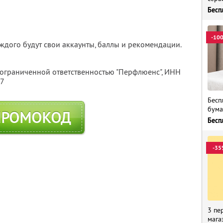
Бесп
-10
каждого будут свои аккаунты, баллы и рекомендации.
 ограниченной ответственностью "Перфлюенс",
ИНН
57
Бесп
бума
ПРОМОКОД
Бесп
-35
3 пе
мага