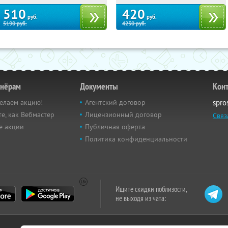
510
420
руб.
руб.
5190
руб.
4230
руб.
тнёрам
Документы
Кон
елаем акцию!
Агентский договор
spro
е, как Вебмастер
Лицензионный договор
Связ
е акции
Публичная оферта
Политика конфиденциальности
Ищите скидки поблизости,
не выходя из чата: