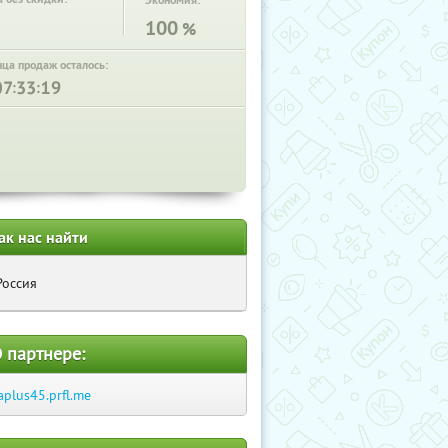
Экономия:
100
%
нца продаж осталось:
:
:
ак нас найти
Россия
 партнере:
aplus45.prfl.me