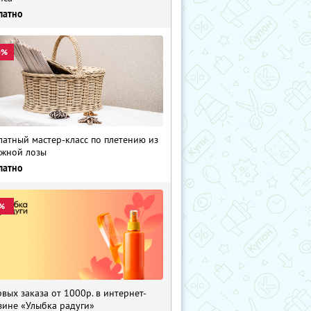
латно
0%
латный мастер-класс по плетению из
жной лозы
латно
%
рвых заказа от 1000р. в интернет-
зине «Улыбка радуги»