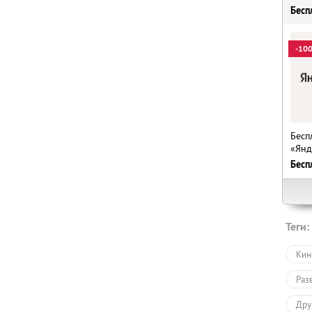
Бесп
-10
Бесп
«Янд
Бесп
Теги:
Кин
Раз
Дру