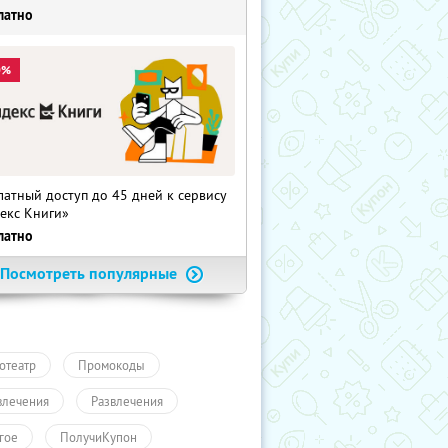
латно
0%
латный доступ до 45 дней к сервису
екс Книги»
латно
Посмотреть популярные
отеатр
Промокоды
влечения
Развлечения
гое
ПолучиКупон