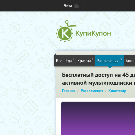
Чита
6
1
24
Все
Еда
Красота
Развлечения
Авто
Бесплатный доступ на 45 д
активной мультиподписки к
Главная
Развлечения
Кинотеатр