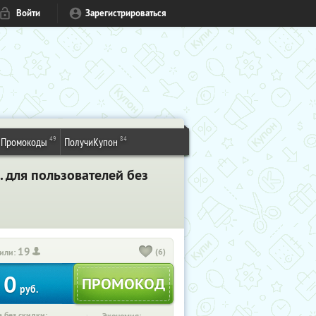
Войти
Зарегистрироваться
49
84
Промокоды
ПолучиКупон
. для пользователей без
19
(6)
или:
0
руб.
 без скидки: