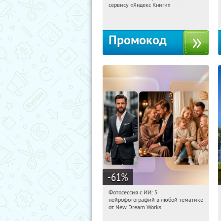
сервису «Яндекс Книги»
Россия
Промокод
-61
%
Фотосессия с ИИ: 5
10:33:15
Купили:
9
нейрофотографий в любой тематике
Россия
от New Dream Works