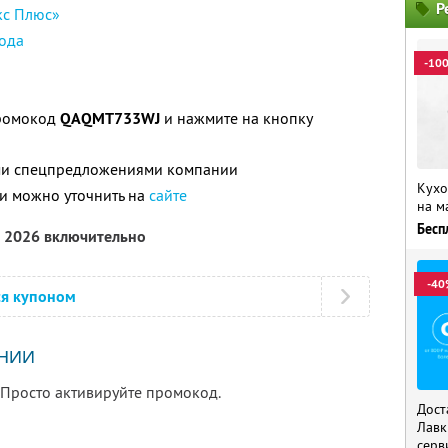
Р
кс Плюс»
ода
-10
промокод
QAQMT733WJ
и нажмите на кнопку
ими спецпредложениями компании
Кухо
и можно уточнить на
сайте
на м
Бесп
а 2026 включительно
-40
ся купоном
НИИ
 Просто активируйте промокод.
Дост
Лавк
серв