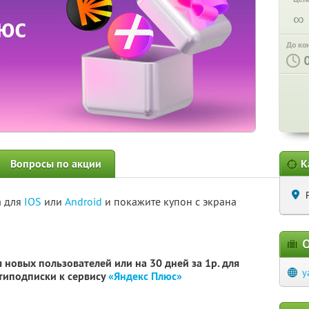
∞
До ко
Вопросы по акции
К
а для
IOS
или
Android
и покажите купон с экрана
О
 новых пользователей или на 30 дней за 1р. для
y
типодписки к сервису
«Яндекс Плюс»