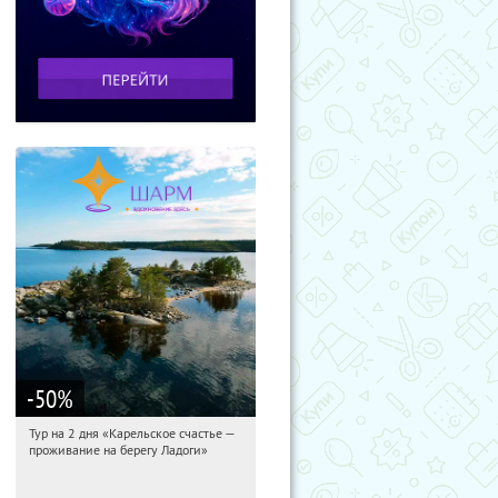
-50
%
Тур на 2 дня «Карельское счастье —
10:33:15
Купили:
39
проживание на берегу Ладоги»
Достоевская