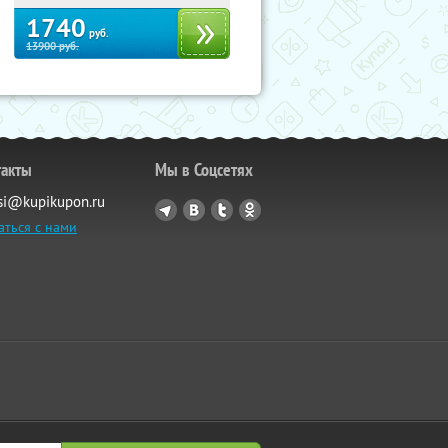
1740
руб.
13900
руб.
такты
Мы в Соцсетях
si@kupikupon.ru
аться с нами