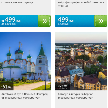
стрижка, макияж, одежда
нейрофотографии в любой тематике
Россия
Россия
от KK AI
499
499
от
руб.
руб.
до
6400
руб.
1290
руб.
-51
%
-51
%
Автобусный тур в Великий Новгород
Автобусный тур в Выборг от
10:33:15
Купили:
2
10:33:15
Купили:
9
от туроператора «ХохломаТур»
туроператора «ХохломаТур»
Сенная площадь
Сенная площадь