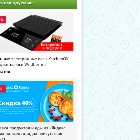
екомендуемые:
0%
нные электронные весы KitchenOK
аркетплейсе Wildberries
латно
%
авка продуктов и еды из «Яндекс
и» во всех городах присутствия
иса