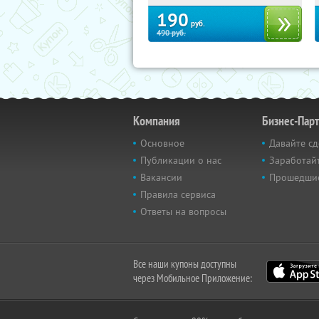
190
руб.
490
руб.
Компания
Бизнес-Пар
Основное
Давайте сд
Публикации о нас
Заработайт
Вакансии
Прошедши
Правила сервиса
Ответы на вопросы
Все наши купоны доступны
через Мобильное Приложение: