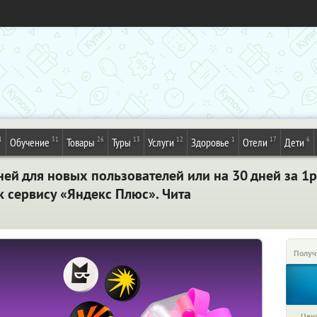
1
31
26
13
12
1
17
6
Обучение
Товары
Туры
Услуги
Здоровье
Отели
Дети
ней для новых пользователей или на 30 дней за 1р
 сервису «Яндекс Плюс». Чита
Получ
Цена