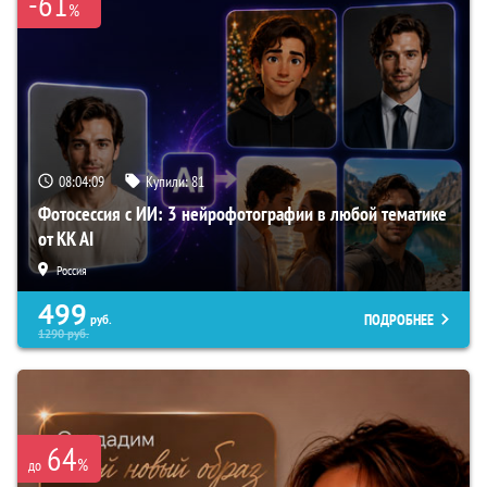
-61
%
08:04:08
Купили:
81
Фотосессия с ИИ: 3 нейрофотографии в любой тематике
от KK AI
Россия
499
ПОДРОБНЕЕ
руб.
1290
руб.
64
%
до