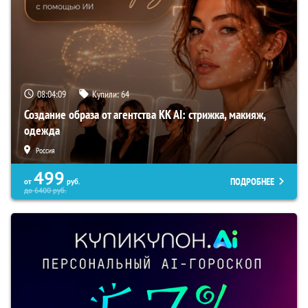
08:04:08
Купили:
64
Создание образа от агентства KK AI: стрижка, макияж,
одежда
Россия
499
ПОДРОБНЕЕ
от
руб.
до
6400
руб.