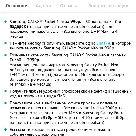
Основное
Адреса
Отзывы
Вопросы по акции
Samsung GALAXY Pocket Neo
за 990р.
+ SD-карта на 4 Гб
в
подарок
(только при заказе через mobeedeals.ru) при
подключении пакета услуг «Все включено L + MMS» на 4
месяца
Нажмите кнопку «Получить», выберите офис
Билайн
, в котором
вы хотите купить Samsung GALAXY Pocket Neo за 990р.
Розничная стоимость Samsung GALAXY Pocket Neo в салонах
Билайн -
2990р.
Указанная цена на смартфон Samsung Galaxy Pocket Neo
действует при подключении пакета услуг «Все включено
L+MMS» на 4 месяца (для абонентов Московского и Северо-
Западного регионов - при подключении «Все включено
M+MMS» на 4 месяца)
Получите любым удобным способом свой идентификационный
код на почту или в виде SMS
Предъявите код в выбранном офисе продаж и получите
возможность купить пакет «Все включено L» (это 2000р. на
счет вашего телефона) + пакет MMS и Samsung Galaxy Pocket
Neo - все это
за 2990р.
+ SD-карта на 4 Гб стоимостью 300р. в
подарок (только при заказе через mobeedeals.ru)
Вы можете воспользоваться предложением только в
собственных офисах Билайн